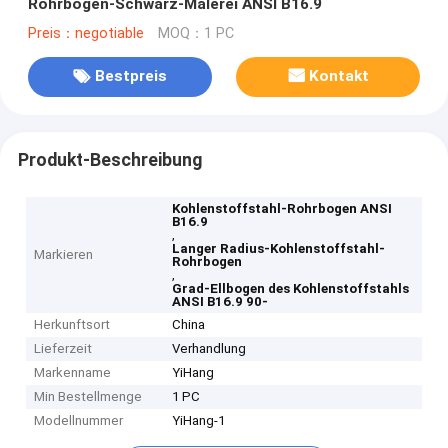
Rohrbogen-Schwarz-Malerei ANSI B16.9
Preis：negotiable
MOQ：1 PC
Bestpreis
Kontakt
Produkt-Beschreibung
Kohlenstoffstahl-Rohrbogen ANSI
B16.9
,
Langer Radius-Kohlenstoffstahl-
Markieren
Rohrbogen
,
Grad-Ellbogen des Kohlenstoffstahls
ANSI B16.9 90-
Herkunftsort
China
Lieferzeit
Verhandlung
Markenname
YiHang
Min Bestellmenge
1 PC
Modellnummer
YiHang-1