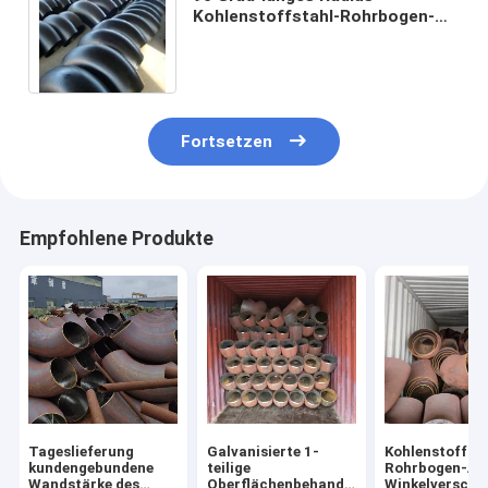
Kohlenstoffstahl-Rohrbogen-
Schwarz-Malerei ANSI B16.9
Fortsetzen
Empfohlene Produkte
Tageslieferung
Galvanisierte 1-
Kohlenstoffsta
kundengebundene
teilige
Rohrbogen-Ar
Wandstärke des
Oberflächenbehandlung
Winkelversch