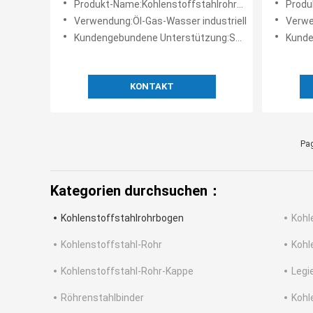
Produkt-Name:Kohlenstoffstahlrohrbogen
Produk
Verwendung:Öl-Gas-Wasser industriell
Verwe
Kundengebundene Unterstützung:Soem
Kunde
KONTAKT
Pag
Kategorien durchsuchen：
Kohlenstoffstahlrohrbogen
Kohl
Kohlenstoffstahl-Rohr
Kohl
Kohlenstoffstahl-Rohr-Kappe
Legi
Röhrenstahlbinder
Kohl