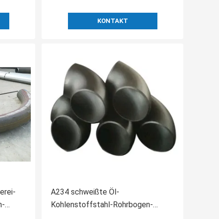
KONTAKT
erei-
A234 schweißte Öl-
n-
Kohlenstoffstahl-Rohrbogen-
langen Radius 90 Grad Soem