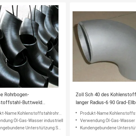
se Rohrbogen-
Zoll Sch 40 des Kohlenstoff
stoffstahl-Buttweld
langer Radius-6 90 Grad-Ell
ationen 90 Grad-EN1092-1
Schwarzes
t-Name:Kohlenstoffstahlrohrbogen
Produkt-Name:Kohlenstoffstahlr
ndung:Öl-Gas-Wasser industriell
Verwendung:Öl-Gas-Wasser i
ngebundene Unterstützung:Soem
Kundengebundene Unterstützu