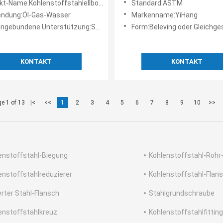
t-Name:Kohlenstoffstahlellbogen
Standard:ASTM
ndung:Öl-Gas-Wasser
Markenname:YiHang
ngebundene Unterstützung:Soem
Form:Beleving oder Gleichges
KONTAKT
KONTAKT
e 1 of 13
|<
<<
1
2
3
4
5
6
7
8
9
10
>>
enstoffstahl-Biegung
Kohlenstoffstahl-Rohr
enstoffstahlreduzierer
Kohlenstoffstahl-Flan
erter Stahl-Flansch
Stahlgrundschraube
enstoffstahlkreuz
Kohlenstoffstahlfitting