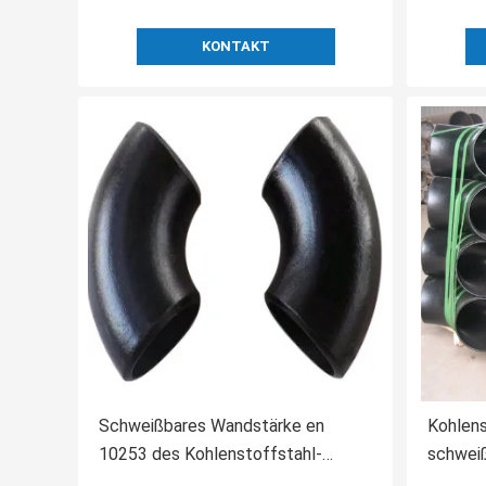
KONTAKT
Schweißbares Wandstärke en
Kohlen
10253 des Kohlenstoffstahl-
schweiß
Rohrbogen-Zeitplan-40
2MM-