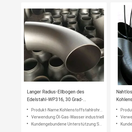
Langer Radius-Ellbogen des
Nahtlo
Edelstahl-WP316, 30 Grad-
Kohlen
Stahlrohrbogen OD6000mm
Install
Produkt-Name:Kohlenstoffstahlrohrbogen
Produk
Verwendung:Öl-Gas-Wasser industriell
Verwe
Kundengebundene Unterstützung:Soem
Kunde