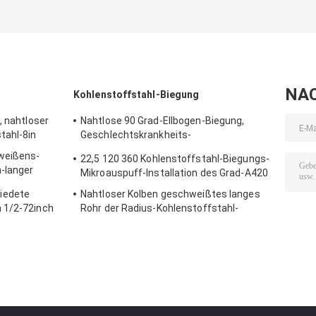
NA
Kohlenstoffstahl-Biegung
, nahtloser
Nahtlose 90 Grad-Ellbogen-Biegung,
tahl-8in
Geschlechtskrankheits-
Kohlenstoffstahl-Rohr-Biegungen
weißens-
22,5 120 360 Kohlenstoffstahl-Biegungs-
-langer
Mikroauspuff-Installation des Grad-A420
iedete
Nahtloser Kolben geschweißtes langes
 1/2-72inch
Rohr der Radius-Kohlenstoffstahl-
Biegungs-90 des Grad-2.5D