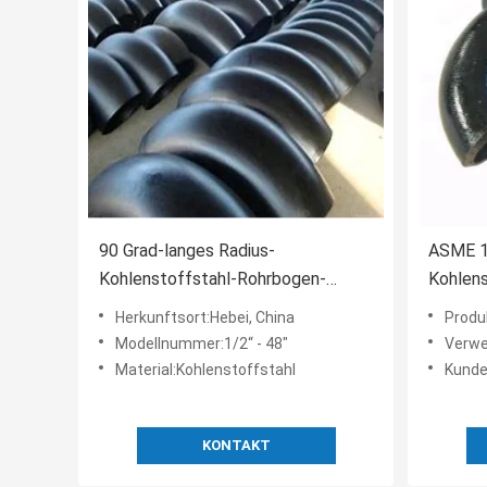
90 Grad-langes Radius-
ASME 16
Kohlenstoffstahl-Rohrbogen-
Kohlen
Schwarz-Malerei ANSI B16.9
1.5D S
Herkunftsort:Hebei, China
Produk
Modellnummer:1/2“ - 48"
Verwe
Material:Kohlenstoffstahl
Kunde
KONTAKT