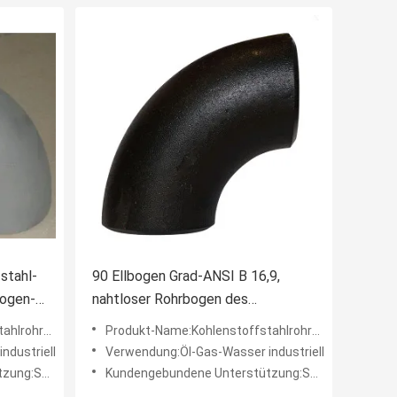
stahl-
90 Ellbogen Grad-ANSI B 16,9,
bogen-
nahtloser Rohrbogen des
Kohlenstoffstahl-8in
ohrbogen
Produkt-Name:Kohlenstoffstahlrohrbogen
ndustriell
Verwendung:Öl-Gas-Wasser industriell
ng:Soem
Kundengebundene Unterstützung:Soem