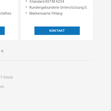
Standard:ASTM A234
Kundengebundene Unterstützung:Soem
telltes
Markenname:YiHang
KONTAKT
>|
-T-Stück
sch