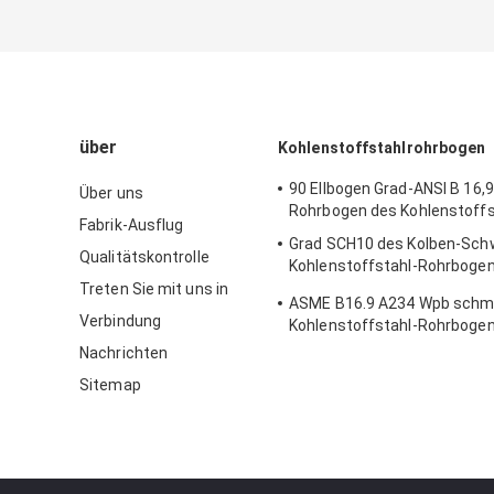
über
Kohlenstoffstahlrohrbogen
90 Ellbogen Grad-ANSI B 16,9
Über uns
Rohrbogen des Kohlenstoffs
Fabrik-Ausflug
Grad SCH10 des Kolben-Sch
Qualitätskontrolle
Kohlenstoffstahl-Rohrbogen
Radius-45
Treten Sie mit uns in
ASME B16.9 A234 Wpb schm
Verbindung
Kohlenstoffstahl-Rohrbogen
Nachrichten
Sitemap