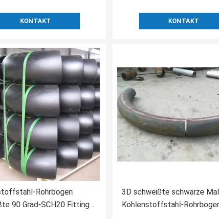
KONTAKT
KONTAKT
stoffstahl-Rohrbogen
3D schweißte schwarze Mal
te 90 Grad-SCH20 Fitting
Kohlenstoffstahl-Rohrboge
32MM
Biegung nahtloses ASTM