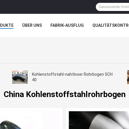
ODUKTE
ÜBER UNS
FABRIK-AUSFLUG
QUALITÄTSKONTR
N
FÄLLE
Kohlenstoffstahl-nahtloser Rohrbogen SCH
40
China Kohlenstoffstahlrohrbogen