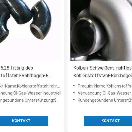
,28 Fitting des
Kolben-Schweißens-nahtlos
stoffstahl-Rohrbogen-R
Kohlenstoffstahl-Rohrboge
ch 20
PG370
t-Name:Kohlenstoffstahlrohrbogen
Produkt-Name:Kohlenstoffstahlr
ndung:Öl-Gas-Wasser industriell
Verwendung:Öl-Gas-Wasser i
ngebundene Unterstützung:Soem
Kundengebundene Unterstützu
KONTAKT
KONTAKT