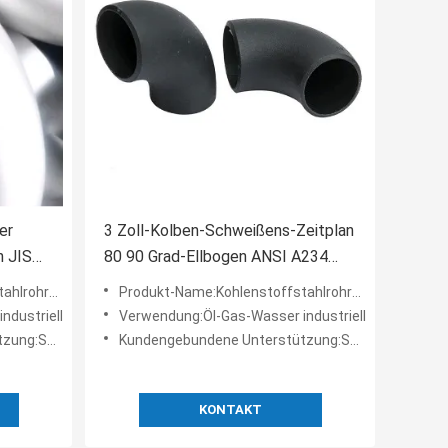
er
3 Zoll-Kolben-Schweißens-Zeitplan
n JIS
80 90 Grad-Ellbogen ANSI A234
WPB
ohrbogen
Produkt-Name:Kohlenstoffstahlrohrbogen
ndustriell
Verwendung:Öl-Gas-Wasser industriell
ng:Soem
Kundengebundene Unterstützung:Soem
KONTAKT