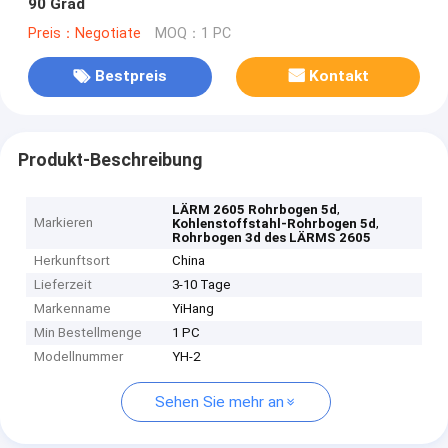
90 Grad
Preis：Negotiate
MOQ：1 PC
Bestpreis
Kontakt
Produkt-Beschreibung
,
LÄRM 2605 Rohrbogen 5d
Markieren
,
Kohlenstoffstahl-Rohrbogen 5d
Rohrbogen 3d des LÄRMS 2605
Herkunftsort
China
Lieferzeit
3-10 Tage
Markenname
YiHang
Min Bestellmenge
1 PC
Modellnummer
YH-2
Sehen Sie mehr an