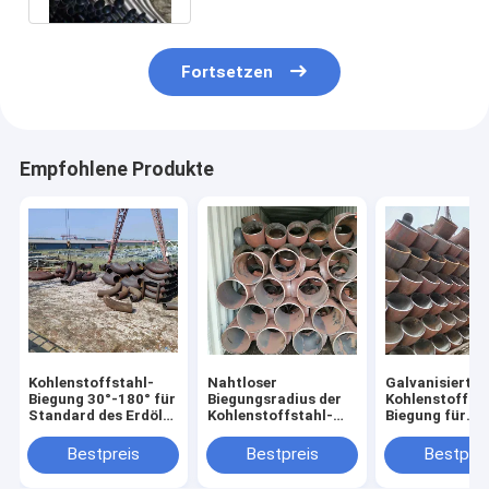
Fortsetzen
Empfohlene Produkte
Kohlenstoffstahl-
Nahtloser
Galvanisierte
Biegung 30°-180° für
Biegungsradius der
Kohlenstoffsta
Standard des Erdöl-
Kohlenstoffstahl-
Biegung für
JIS
verbiegender
chemische
Holzetui-2D-10D
Anwendungs-
Bestpreis
Bestpreis
Bestprei
Wandstärke 2
50mm