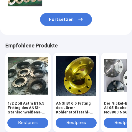
Fortsetzen
Empfohlene Produkte
1/2 Zoll Astm B16.5
ANSI B16.5 Fitting
Der Nickel-Bas
Fitting des ANSI-
des Lärm-
A105 flaches 
Stahlschweißens-
Kohlenstoffstahl-
No8800 No66
Hals-Flansch-Q235
Flansch-
ANSI B16.5
auf Lager
schweißendes Hals-
Kohlenstoffst
Bestpreis
Bestpreis
Bestprei
Q235
Flansch-S0 Rj