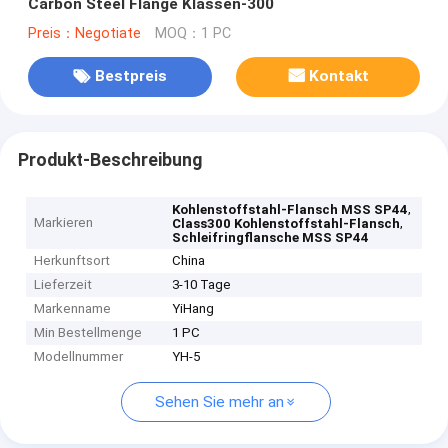
Carbon Steel Flange Klassen-300
Preis：Negotiate
MOQ：1 PC
Bestpreis
Kontakt
Produkt-Beschreibung
,
Kohlenstoffstahl-Flansch MSS SP44
Markieren
,
Class300 Kohlenstoffstahl-Flansch
Schleifringflansche MSS SP44
Herkunftsort
China
Lieferzeit
3-10 Tage
Markenname
YiHang
Min Bestellmenge
1 PC
Modellnummer
YH-5
Sehen Sie mehr an