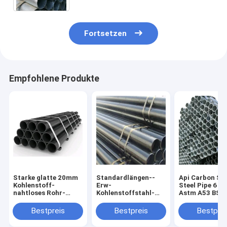
Fortsetzen
Empfohlene Produkte
Starke glatte 20mm
Standardlängen--
Api Carbon Se
Kohlenstoff-
Erw-
Steel Pipe 6 Zo
nahtloses Rohr-
Kohlenstoffstahl-
Astm A53 BS F
Runde Astm A106 GR
Rohr A53 GR B Astm
1387 Hot Dip
B
A 234 Wpb
Galvanized
Bestpreis
Bestpreis
Bestprei