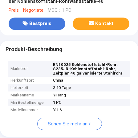
der Kohlenstoffstahl-Rohrwandstärke-40
Preis：Negotiate
MOQ：1 PC
Bestpreis
Kontakt
Produkt-Beschreibung
,
EN10025 Kohlenstoffstahl-Rohr
Markieren
,
S235JR-Kohlenstoffstahl-Rohr
Zeitplan 40 galvanisierte Stahlrohr
Herkunftsort
China
Lieferzeit
3-10 Tage
Markenname
YiHang
Min Bestellmenge
1 PC
Modellnummer
YH-6
Sehen Sie mehr an