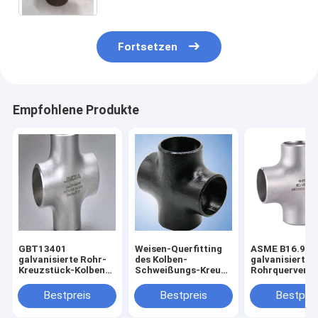
Fortsetzen
Empfohlene Produkte
GBT13401
Weisen-Querfitting
ASME B16.9
galvanisierte Rohr-
des Kolben-
galvanisierte
Kreuzstück-Kolben
Schweißungs-Kreuz-
Rohrquerverb
schweißte Fitting
SCH40 ASTM A234
Geschlechtskr
SCH 20
WPB 4
reines nahtlos
Bestpreis
Bestpreis
Bestprei