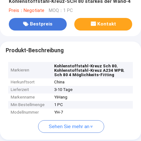
Kohlenstoffstahl-Kreuz-SCH 80 starkes der Wand-4
Preis：Negotiate
MOQ：1 PC
Bestpreis
Kontakt
Produkt-Beschreibung
,
Kohlenstoffstahl-Kreuz Sch 80
Markieren
,
Kohlenstoffstahl-Kreuz A234 WPB
Sch 80 4 Möglichkeits-Fitting
Herkunftsort
China
Lieferzeit
3-10 Tage
Markenname
YiHang
Min Bestellmenge
1 PC
Modellnummer
YH-7
Sehen Sie mehr an