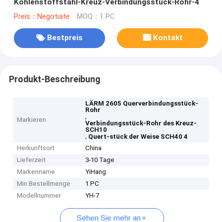
Kohlenstoffstahl-Kreuz-Verbindungsstück-Rohr-4
Preis：Negotiate
MOQ：1 PC
Bestpreis
Kontakt
Produkt-Beschreibung
LÄRM 2605 Querverbindungsstück-
Rohr
,
Markieren
Verbindungsstück-Rohr des Kreuz-
SCH10
,
Quert-stück der Weise SCH40 4
Herkunftsort
China
Lieferzeit
3-10 Tage
Markenname
YiHang
Min Bestellmenge
1 PC
Modellnummer
YH-7
Sehen Sie mehr an