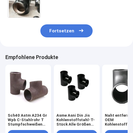
Kreuz-Verbindungsstück-Rohr-4
Fortsetzen
Empfohlene Produkte
Sch40 Astm A234 Gr
Asme Asni Din Jis
Naht entferne
Wpb C-Stahlrohr T
Kohlenstoffstahl-T-
OEM
Stumpfschweißen
Stück Alle Größen
Kohlenstoffsta
Nahtlos Auf Lager
Zoll Std Sch20 Sch
Stück Asme B1