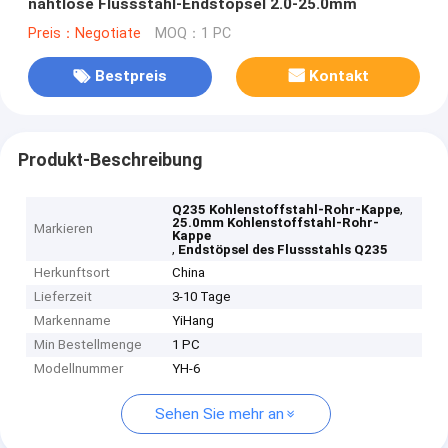
nahtlose Flussstahl-Endstöpsel 2.0-25.0mm
Preis：Negotiate
MOQ：1 PC
Bestpreis
Kontakt
Produkt-Beschreibung
,
Q235 Kohlenstoffstahl-Rohr-Kappe
25.0mm Kohlenstoffstahl-Rohr-
Markieren
Kappe
,
Endstöpsel des Flussstahls Q235
Herkunftsort
China
Lieferzeit
3-10 Tage
Markenname
YiHang
Min Bestellmenge
1 PC
Modellnummer
YH-6
Sehen Sie mehr an