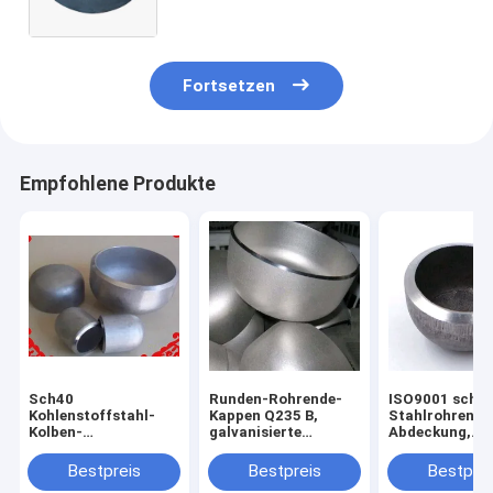
Fortsetzen
Empfohlene Produkte
Sch40
Runden-Rohrende-
ISO9001 schm
Kohlenstoffstahl-
Kappen Q235 B,
Stahlrohrende
Kolben-
galvanisierte
Abdeckung,
Schweißungs-Rohr-
nahtlose Kolben-
galvanisierte 
Kappe, 2 Zoll
Schweißungs-Kappe
Kappe A350 LF
Bestpreis
Bestpreis
Bestprei
galvanisierte Rohr-
XXS