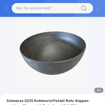
2
/
3
Schwarze Q235 Kohlenstoffstahl-Rohr-Kappen-