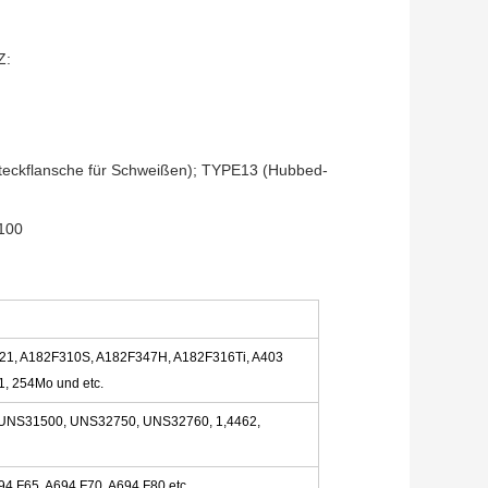
Z:
teckflansche für Schweißen); TYPE13 (Hubbed-
N100
321, A182F310S, A182F347H, A182F316Ti, A403
1, 254Mo und etc.
 UNS31500, UNS32750, UNS32760, 1,4462,
94 F65, A694 F70, A694 F80 etc.