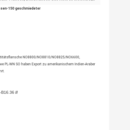
assen-150 geschmiedeter
 Quantitätsflansche NO8800/NO8810/NO8825/NO6600,
.we PL-WN SO haben Export zu amerikanischem Indien-Araber
rt.
-
B16.36
//