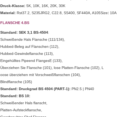
Druck-Klasse:
5K, 10K, 16K, 20K, 30K
Material:
Rst37.2, S235JRG2, C22.8, SS400, SF440A, A105Size
:
10A 
FLANSCHE 4.BS
Standard: SEK 3,1 BS-4504
:
Schweißende Hals Flansche (111/134),
Hubbed-Beleg auf Flanschen (112),
Hubbed-Gewindeflansche (113),
Eingehülltes Pipeend FlangesE (133),
Überziehen Sie Flansche (101), lose Platten-Flansche (102), L
oose überziehen mit Vorschweißflanschen (104),
Blindflansche (105)
Standard: Druckgrad BS 4504 (
PART-1):
PN2.5 | PN40
Standard: BS 10:
Schweißender Hals flanscht,
Platten-Aufsteckflansche,