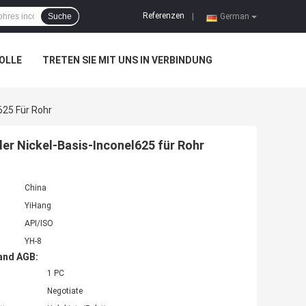
Referenzen
Suche
|
German
OLLE
TRETEN SIE MIT UNS IN VERBINDUNG
625 Für Rohr
der Nickel-Basis-Inconel625 für Rohr
China
YiHang
API/ISO
YH-8
and AGB:
1 PC
Negotiate