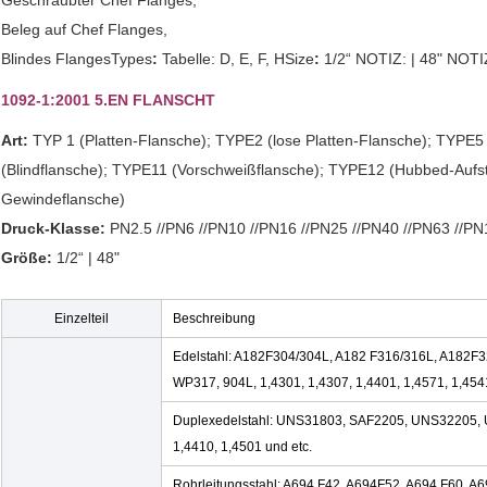
Geschraubter Chef Flanges,
Beleg auf Chef Flanges,
Blindes FlangesTypes
:
Tabelle: D, E, F, HSize
:
1/2“ NOTIZ: | 48" NOTI
1092-1:2001 5.EN FLANSCHT
Art:
TYP 1 (Platten-Flansche); TYPE2 (lose Platten-Flansche); TYPE5
(Blindflansche); TYPE11 (Vorschweißflansche); TYPE12 (Hubbed-Aufs
Gewindeflansche)
Druck-Klasse:
PN2.5 //PN6 //PN10 //PN16 //PN25 //PN40 //PN63 //P
Größe:
1/2“ | 48"
Einzelteil
Beschreibung
Edelstahl: A182F304/304L, A182 F316/316L, A182F
WP317, 904L, 1,4301, 1,4307, 1,4401, 1,4571, 1,454
Duplexedelstahl: UNS31803, SAF2205, UNS32205,
1,4410, 1,4501 und etc.
Rohrleitungsstahl: A694 F42, A694F52, A694 F60, A6