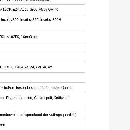
8, A42CP, E24, A515 Gr60, A515 GR 70
 incoloy800, incoloy 825, incoloy 800H,
91, A182F9, 16mo3 etc.
 GOST, UNI, AS2129, API 6A, etc.
llen Größen, besonders angefertigt; hohe Qualität
trie; Pharmaindustrie; Gasauspuff; Kraftwerk;
malerweise entsprechend der Auftragsquantität)
nden