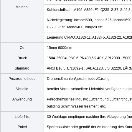
Material
Kohlenstoffstahl: A105, A350LF2, Q235, St37, St45.
Nickellegierung: inconel600, inconel625, inconel690,
C22, C-276, Monel400, Alloy20 etc.
Legierung Cr-MO: A182F11, A182F5, A182F22, A182F
Od
15mm-6000mm
Druck
150#-2500#, PN0.6-PN400,5K-40K, API 2000-15000
Standard
ANSI B16.5, EN1092-1, SABA1123, JIS B2220, LÄRM,
Prozessmethode
Drehenc$mahlen/geschmiedet/Casting
Vorteile
bereiter Vorrat, schnellere Lieferfrist; verfügbar in a
Anwendung
Petrochemisches industy; Luftfahrt und Luftfahrtindus
buliding Schiff; Wasser treament, etc.
Lieferfrist
30 Werktage empfingen nachher Ihre Ablagerung (nor
Paket
Sperrholzkiste oder gemäß der Anforderung des Ku