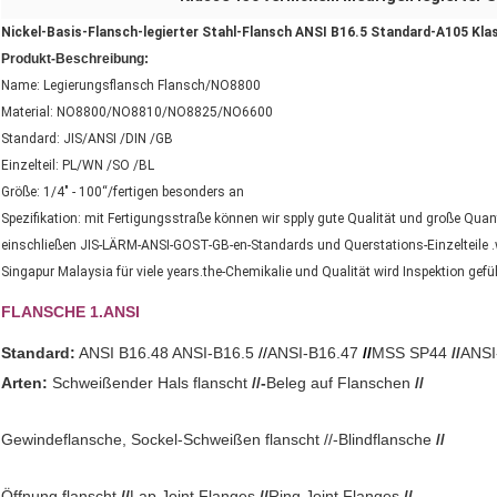
Nickel-Basis-Flansch-legierter Stahl-Flansch ANSI B16.5 Standard-A105 Kl
Produkt-Beschreibung:
Name: Legierungsflansch Flansch/NO8800
Material: NO8800/NO8810/NO8825/NO6600
Standard: JIS/ANSI /DIN /GB
Einzelteil: PL/WN /SO /BL
Größe: 1/4" - 100“/fertigen besonders an
Spezifikation: mit Fertigungsstraße können wir spply gute Qualität und große
einschließen JIS-LÄRM-ANSI-GOST-GB-en-Standards und Querstations-Einzelteile 
Singapur Malaysia für viele years.the-Chemikalie und Qualität wird Inspektion gefüh
FLANSCHE 1.ANSI
Standard:
ANSI B16.48 ANSI-
B16.5
//
ANSI-
B16.47
//
MSS SP44
//
ANSI
Arten:
Schweißender Hals flanscht
//-
Beleg auf Flanschen
//
Gewindeflansche, Sockel-Schweißen flanscht //-Blindflansche
//
Öffnung flanscht
//
Lap Joint Flanges
//
Ring Joint Flanges
//