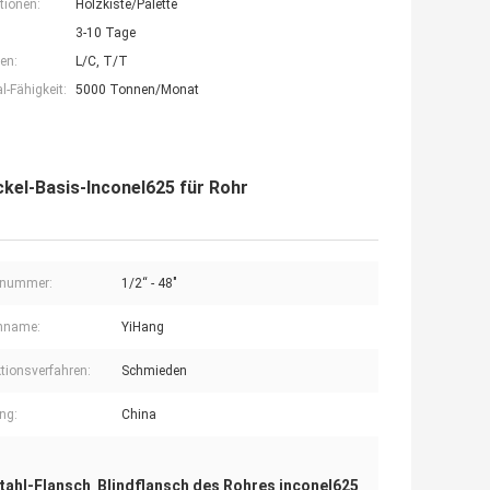
tionen:
Holzkiste/Palette
3-10 Tage
en:
L/C, T/T
-Fähigkeit:
5000 Tonnen/Monat
ckel-Basis-Inconel625 für Rohr
lnummer:
1/2“ - 48"
nname:
YiHang
tionsverfahren:
Schmieden
ng:
China
Stahl-Flansch
Blindflansch des Rohres inconel625
,