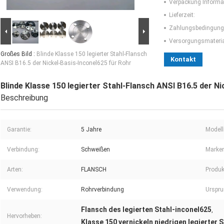
Verpackung Informa
Lieferzeit:
Zahlungsbedingung
Versorgungsmaterial
Großes Bild :
Blinde Klasse 150 legierter Stahl-Flansch
Kontakt
ANSI B16.5 der Nickel-Basis-Inconel625 für Rohr
Blinde Klasse 150 legierter Stahl-Flansch ANSI B16.5 der Ni
Beschreibung
Garantie:
5 Jahre
Model
Verbindung:
Schweißen
Marke
Arten:
FLANSCH
Produk
Verwendung:
Rohrverbindung
Urspru
Flansch des legierten Stahl-inconel625
,
Hervorheben:
Klasse 150 vernickeln niedrigen legierter 