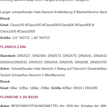
Langer schweißender Hals flanscht
//-
Abbildung 8 Blanks//Anchor flan
Druck
Grad:
Class150
//
Class300
//
Class400//Class600
//
Class900
//
Class1500
//
Class2500
Größe:
1/2“ NOTIZ: | 48" NOTIZ:
FLANSCH 2.DIN
Standard:
DIN2527, DIN2566, DIN2573, DIN2576, DIN2641, DIN2642
DIN2631DIN2632, DIN2633, DIN2634, DIN2635, DIN2636, DIN2637D
Arten:
Schweißender Hals flanscht //-Beleg auf Flansch//-Gewindeflan
Sockel-Schweißen flanscht //-Blindflansche
Druck
Grad:
6Bar, 10Bar, 16Bar, 25Bar,
Größe
40Bar
:
DN10 | DN1000
FLANSCHE
3.JIS B2220
Arten:
BESCHWICHTIGUNGSMITTEL-Art; SOH-Art; Schalter-Art; WN-Art