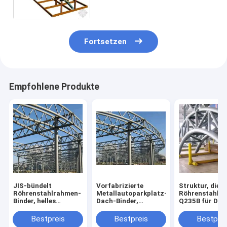
Fortsetzen
Empfohlene Produkte
JIS-bündelt
Vorfabrizierte
Struktur, die 
Röhrenstahlrahmen-
Metallautoparkplatz-
Röhrenstahlbi
Binder, helles
Dach-Binder,
Q235B für Dac
Messgerät-Metall 1-
röhrenförmiger
errichtet
4m Einheits-Länge
leichter
Bestpreis
Bestpreis
Bestprei
Stahlstahlbinder