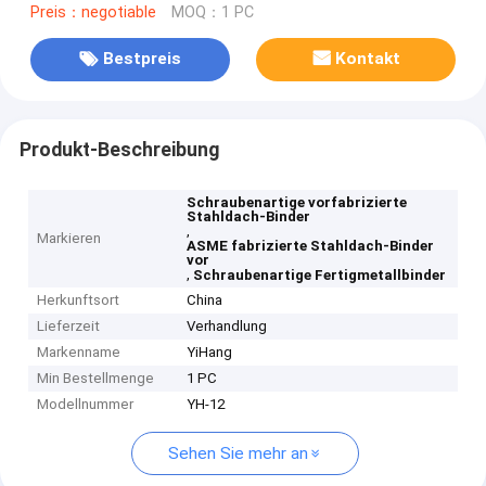
Preis：negotiable
MOQ：1 PC
Bestpreis
Kontakt
Produkt-Beschreibung
Schraubenartige vorfabrizierte
Stahldach-Binder
,
Markieren
ASME fabrizierte Stahldach-Binder
vor
,
Schraubenartige Fertigmetallbinder
Herkunftsort
China
Lieferzeit
Verhandlung
Markenname
YiHang
Min Bestellmenge
1 PC
Modellnummer
YH-12
Sehen Sie mehr an