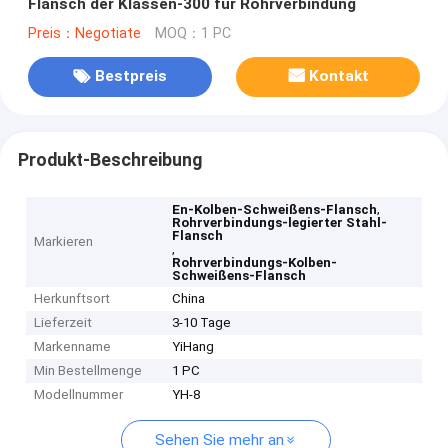
Flansch der Klassen-300 für Rohrverbindung
Preis：Negotiate
MOQ：1 PC
Bestpreis
Kontakt
Produkt-Beschreibung
,
En-Kolben-Schweißens-Flansch
Rohrverbindungs-legierter Stahl-
Flansch
Markieren
,
Rohrverbindungs-Kolben-
Schweißens-Flansch
Herkunftsort
China
Lieferzeit
3-10 Tage
Markenname
YiHang
Min Bestellmenge
1 PC
Modellnummer
YH-8
Sehen Sie mehr an