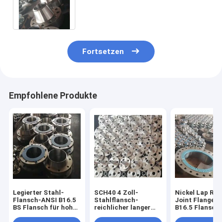
Klassen-300 für Rohrverbindung
Fortsetzen
Empfohlene Produkte
Legierter Stahl-
SCH40 4 Zoll-
Nickel Lap Rin
Flansch-ANSI B16.5
Stahlflansch-
Joint Flange 
BS Flansch für hohes
reichlicher langer
B16.5 Flansch
Zeitplan-Rohr
schweißender Hals-
Klassen-150