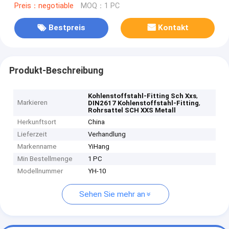
Preis：negotiable
MOQ：1 PC
Bestpreis
Kontakt
Produkt-Beschreibung
,
Kohlenstoffstahl-Fitting Sch Xxs
Markieren
,
DIN2617 Kohlenstoffstahl-Fitting
Rohrsattel SCH XXS Metall
Herkunftsort
China
Lieferzeit
Verhandlung
Markenname
YiHang
Min Bestellmenge
1 PC
Modellnummer
YH-10
Sehen Sie mehr an