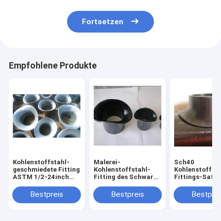
Fortsetzen
Empfohlene Produkte
Kohlenstoffstahl-
Malerei-
Sch40
geschmiedete Fitting
Kohlenstoffstahl-
Kohlenstoffsta
ASTM 1/2-24inch
Fitting des Schwarz-
Fittings-Sattel
satteln LÄRM 2605
SCH40 satteln A234
Installationen
WPB
B16.9
Bestpreis
Bestpreis
Bestprei