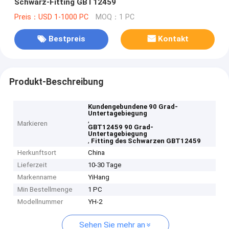
Schwarz-Fitting GBT12459
Preis：USD 1-1000 PC
MOQ：1 PC
Bestpreis
Kontakt
Produkt-Beschreibung
Kundengebundene 90 Grad-
Untertagebiegung
,
Markieren
GBT12459 90 Grad-
Untertagebiegung
,
Fitting des Schwarzen GBT12459
Herkunftsort
China
Lieferzeit
10-30 Tage
Markenname
YiHang
Min Bestellmenge
1 PC
Modellnummer
YH-2
Sehen Sie mehr an