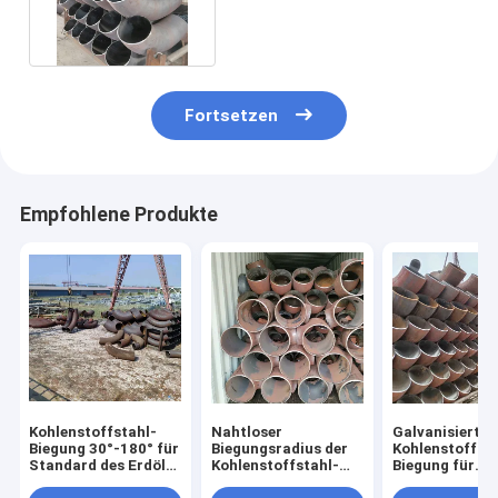
Schwarz-Fitting GBT12459
Fortsetzen
Empfohlene Produkte
Kohlenstoffstahl-
Nahtloser
Galvanisierte
Biegung 30°-180° für
Biegungsradius der
Kohlenstoffsta
Standard des Erdöl-
Kohlenstoffstahl-
Biegung für
JIS
verbiegender
chemische