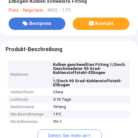
Ellbogen-Kolben schweißte Fitting
Preis：Negotiate
MOQ：1 PC
Bestpreis
Kontakt
Produkt-Beschreibung
,
Kolben geschweißtes Fitting 1/2inch
Geschmiedeter 90 Grad-
Kohlenstoffstahl-Ellbogen
Markieren
,
1/2inch 90 Grad-Kohlenstoffstahl-
Ellbogen
Herkunftsort
China
Lieferzeit
3-10 Tage
Markenname
YiHang
Min Bestellmenge
1 PC
Modellnummer
YH-1
Sehen Sie mehr an