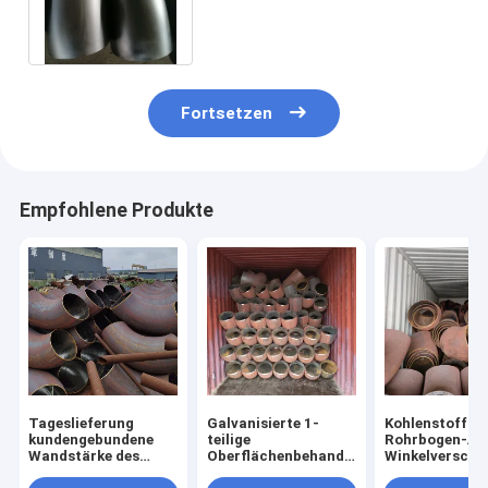
Ellbogen-Kolben schweißte
Fitting
Fortsetzen
Empfohlene Produkte
Tageslieferung
Galvanisierte 1-
Kohlenstoffsta
kundengebundene
teilige
Rohrbogen-Ar
Wandstärke des
Oberflächenbehandlung
Winkelversch
Kohlenstoffstahl-
der
für Rohrleitun