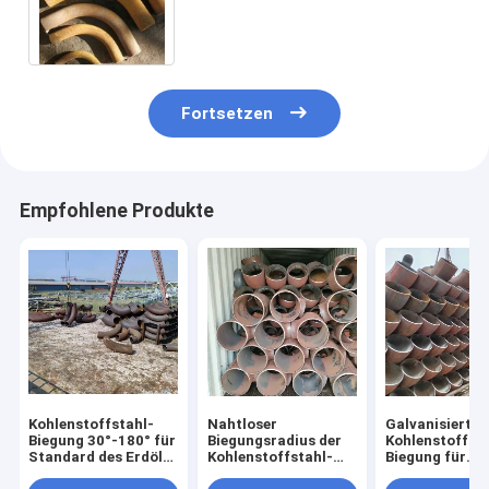
Radius-Biegungs-3D
Fortsetzen
Empfohlene Produkte
Kohlenstoffstahl-
Nahtloser
Galvanisierte
Biegung 30°-180° für
Biegungsradius der
Kohlenstoffsta
Standard des Erdöl-
Kohlenstoffstahl-
Biegung für
JIS
verbiegender
chemische