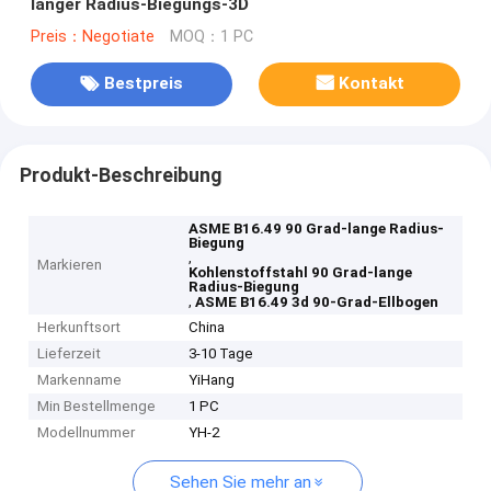
langer Radius-Biegungs-3D
Preis：Negotiate
MOQ：1 PC
Bestpreis
Kontakt
Produkt-Beschreibung
ASME B16.49 90 Grad-lange Radius-
Biegung
,
Markieren
Kohlenstoffstahl 90 Grad-lange
Radius-Biegung
,
ASME B16.49 3d 90-Grad-Ellbogen
Herkunftsort
China
Lieferzeit
3-10 Tage
Markenname
YiHang
Min Bestellmenge
1 PC
Modellnummer
YH-2
Sehen Sie mehr an