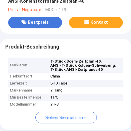
ANSI-Kohlenstoffstahl-Zeitplan-40
Preis：Negotiate
MOQ：1 PC
Bestpreis
Kontakt
Produkt-Beschreibung
,
T-Stück Soem-Zeitplan-40
Markieren
,
ANSI-T-Stück Kolben-Schweißung
T-Stück ANSI-Zeitplanes 40
Herkunftsort
China
Lieferzeit
3-10 Tage
Markenname
YiHang
Min Bestellmenge
1 PC
Modellnummer
YH-3
Sehen Sie mehr an