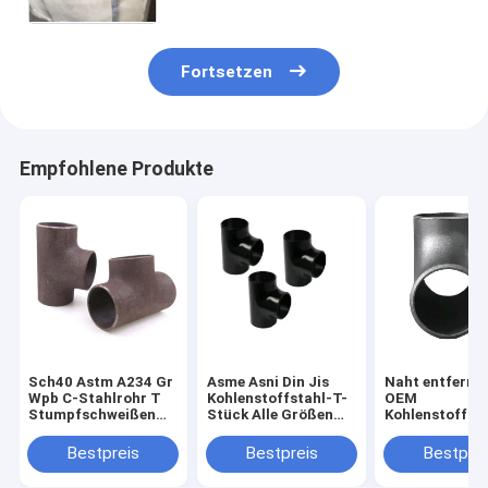
Fortsetzen
Empfohlene Produkte
Sch40 Astm A234 Gr
Asme Asni Din Jis
Naht entferne
Wpb C-Stahlrohr T
Kohlenstoffstahl-T-
OEM
Stumpfschweißen
Stück Alle Größen
Kohlenstoffsta
Nahtlos Auf Lager
Zoll Std Sch20 Sch
Stück Asme B1
40 Sch80
A234 Wpb
Bestpreis
Bestpreis
Bestprei