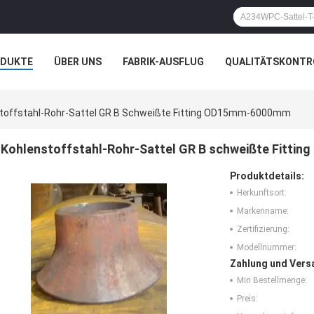
ODUKTE
ÜBER UNS
FABRIK-AUSFLUG
QUALITÄTSKONTR
N
FÄLLE
toffstahl-Rohr-Sattel GR B Schweißte Fitting OD15mm-6000mm
Kohlenstoffstahl-Rohr-Sattel GR B schweißte Fitt
Produktdetails:
Herkunftsort:
Markenname:
Zertifizierung:
Modellnummer:
Zahlung und Vers
Min Bestellmenge:
Preis: