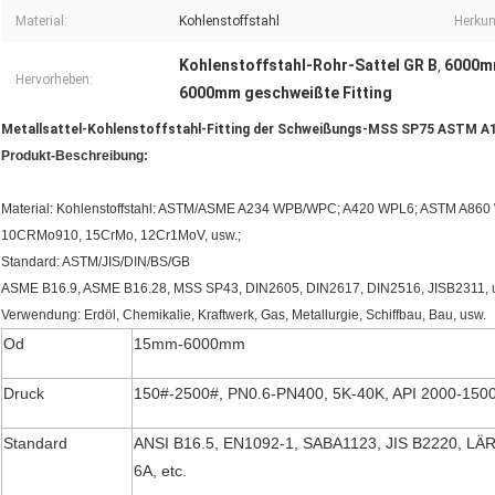
Material:
Kohlenstoffstahl
Herkun
Kohlenstoffstahl-Rohr-Sattel GR B
6000mm
,
Hervorheben:
6000mm geschweißte Fitting
Metallsattel-Kohlenstoffstahl-Fitting der Schweißungs-MSS SP75 ASTM A
Produkt-Beschreibung:
Material: Kohlenstoffstahl: ASTM/ASME A234 WPB/WPC; A420 WPL6; ASTM A860 W
10CRMo910, 15CrMo, 12Cr1MoV, usw.;
Standard: ASTM/JIS/DIN/BS/GB
ASME B16.9, ASME B16.28, MSS SP43, DIN2605, DIN2617, DIN2516, JISB2311, usw
Verwendung: Erdöl, Chemikalie, Kraftwerk, Gas, Metallurgie, Schiffbau, Bau, usw.
Od
15mm-6000mm
Druck
150#-2500#, PN0.6-PN400, 5K-40K, API 2000-150
Standard
ANSI B16.5, EN1092-1, SABA1123, JIS B2220, LÄR
6A, etc.