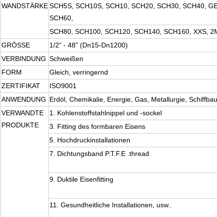
WANDSTÄRKE
SCH5S, SCH10S, SCH10, SCH20, SCH30, SCH40, 
SCH60,
SCH80, SCH100, SCH120, SCH140, SCH160, XXS, 
GRÖSSE
1/2“ - 48" (Dn15-Dn1200)
VERBINDUNG
Schweißen
FORM
Gleich, verringernd
ZERTIFIKAT
ISO9001
ANWENDUNG
Erdöl, Chemikalie, Energie, Gas, Metallurgie, Schiffba
VERWANDTE
1. Kohlenstoffstahlnippel und -sockel
PRODUKTE
3. Fitting des formbaren Eisens
5. Hochdruckinstallationen
7. Dichtungsband P.T.F.E .thread
9. Duktile Eisenfitting
11. Gesundheitliche Installationen, usw..