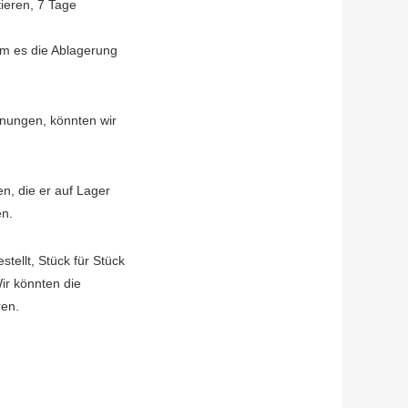
tieren, 7 Tage
em es die Ablagerung
hnungen, könnten wir
en, die er auf Lager
en.
tellt, Stück für Stück
ir könnten die
ren.