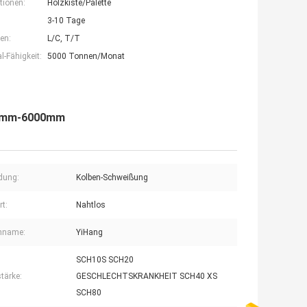
tionen:
Holzkiste/Palette
3-10 Tage
en:
L/C, T/T
-Fähigkeit:
5000 Tonnen/Monat
D15mm-6000mm
dung:
Kolben-Schweißung
rt:
Nahtlos
nname:
YiHang
SCH10S SCH20
tärke:
GESCHLECHTSKRANKHEIT SCH40 XS
SCH80