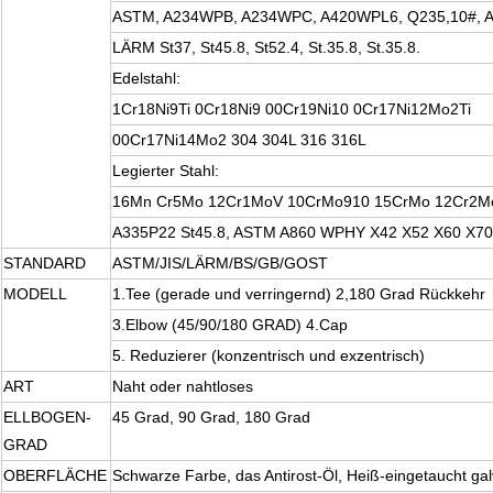
ASTM, A234WPB, A234WPC, A420WPL6, Q235,10#, A
LÄRM St37, St45.8, St52.4, St.35.8, St.35.8.
Edelstahl:
1Cr18Ni9Ti 0Cr18Ni9 00Cr19Ni10 0Cr17Ni12Mo2Ti
00Cr17Ni14Mo2 304 304L 316 316L
Legierter Stahl:
16Mn Cr5Mo 12Cr1MoV 10CrMo910 15CrMo 12Cr2M
A335P22 St45.8, ASTM A860 WPHY X42 X52 X60 X70
STANDARD
ASTM/JIS/LÄRM/BS/GB/GOST
MODELL
1.Tee (gerade und verringernd) 2,180 Grad Rückkehr
3.Elbow (45/90/180 GRAD) 4.Cap
5. Reduzierer (konzentrisch und exzentrisch)
ART
Naht oder nahtloses
ELLBOGEN-
45 Grad, 90 Grad, 180 Grad
GRAD
OBERFLÄCHE
Schwarze Farbe, das Antirost-Öl, Heiß-eingetaucht gal