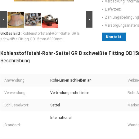
Verpackung Informa
Lieferzeit:
Zahlungsbedingung
Versorgungsmaterial
Großes Bild :
Kohlenstoffstahl-Rohr-Sattel GR B
Kontakt
schweißte Fitting OD15mm-6000mm
Kohlenstoffstahl-Rohr-Sattel GR B schweißte Fitting O
Beschreibung
Anwendung:
Rohr-Linien schließen an
Verbin
Verwendung:
Verbindungsrohr-Linien
Rohr-A
Schlüsselwort:
Sattel
Marke
International
Standard:
Wands