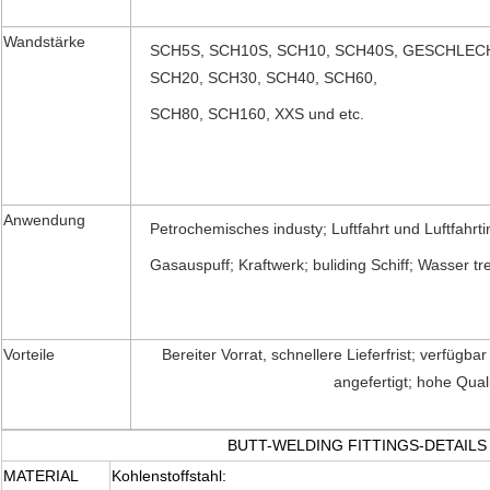
Wandstärke
SCH5S, SCH10S, SCH10, SCH40S, GESCHLECH
SCH20, SCH30, SCH40, SCH60,
SCH80, SCH160, XXS und etc.
Anwendung
Petrochemisches industy; Luftfahrt und Luftfahrti
Gasauspuff; Kraftwerk; buliding Schiff; Wasser tr
Vorteile
Bereiter Vorrat, schnellere Lieferfrist; verfügb
angefertigt; hohe Quali
BUTT-WELDING FITTINGS-DETAILS
MATERIAL
Kohlenstoffstahl: