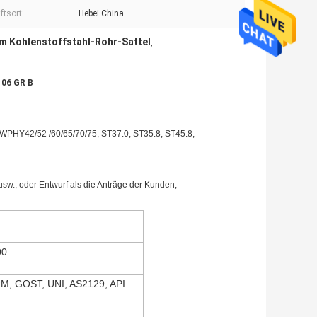
ftsort:
Hebei China
 Kohlenstoffstahl-Rohr-Sattel
,
106 GR B
PHY42/52 /60/65/70/75, ST37.0, ST35.8, ST45.8,
.; oder Entwurf als die Anträge der Kunden;
00
M, GOST, UNI, AS2129, API