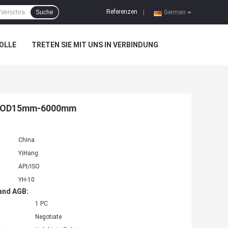
Referenzen
Suche
|
German
OLLE
TRETEN SIE MIT UNS IN VERBINDUNG
ing OD15mm-6000mm
China
YiHang
API/ISO
YH-10
and AGB:
1 PC
Negotiate