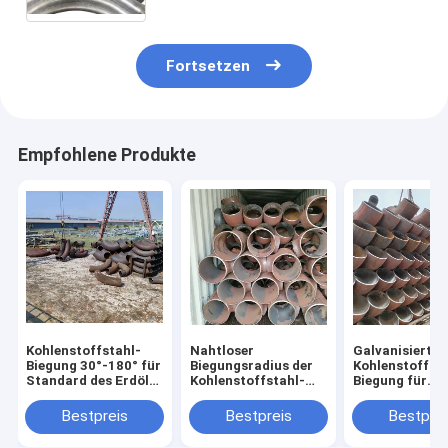
Fortsetzen
Empfohlene Produkte
Kohlenstoffstahl-
Nahtloser
Galvanisierte
Biegung 30°-180° für
Biegungsradius der
Kohlenstoffsta
Standard des Erdöl-
Kohlenstoffstahl-
Biegung für
JIS
verbiegender
chemische
Holzetui-2D-10D
Anwendungs-
Bestpreis
Bestpreis
Bestprei
Wandstärke 2
50mm