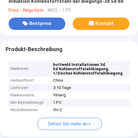
Induktion Kohlenstoffstahl-der Biegungs-3d 5d 8d
Preis：Negotiate
MOQ：1 PC
Bestpreis
Kontakt
Produkt-Beschreibung
,
buttweld Installationen 3d
Markieren
,
5d Kohlenstoffstahlbiegung
1/2inches Kohlenstoffstahlbiegung
Herkunftsort
China
Lieferzeit
3-10 Tage
Markenname
YiHang
Min Bestellmenge
1 PC
Modellnummer
YH-2
Sehen Sie mehr an