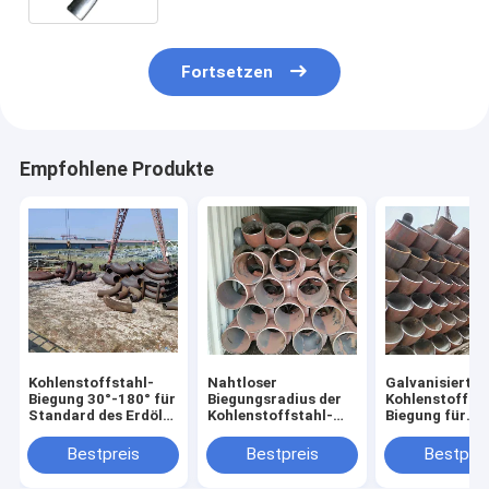
Fortsetzen
Empfohlene Produkte
Kohlenstoffstahl-
Nahtloser
Galvanisierte
Biegung 30°-180° für
Biegungsradius der
Kohlenstoffsta
Standard des Erdöl-
Kohlenstoffstahl-
Biegung für
JIS
verbiegender
chemische
Holzetui-2D-10D
Anwendungs-
Bestpreis
Bestpreis
Bestprei
Wandstärke 2
50mm