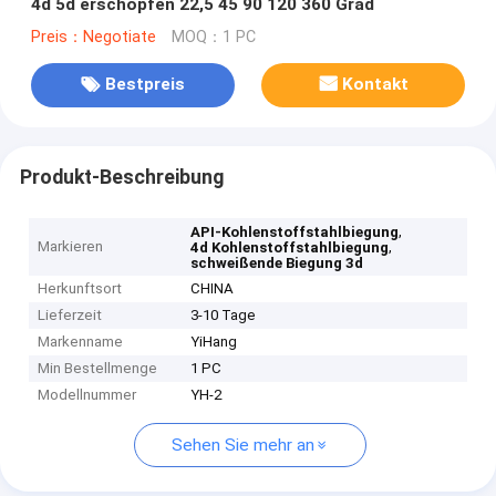
4d 5d erschöpfen 22,5 45 90 120 360 Grad
Preis：Negotiate
MOQ：1 PC
Bestpreis
Kontakt
Produkt-Beschreibung
,
API-Kohlenstoffstahlbiegung
Markieren
,
4d Kohlenstoffstahlbiegung
schweißende Biegung 3d
Herkunftsort
CHINA
Lieferzeit
3-10 Tage
Markenname
YiHang
Min Bestellmenge
1 PC
Modellnummer
YH-2
Sehen Sie mehr an