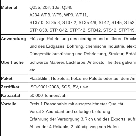
Material
Q235, 20#, 10#, Q345
A234 WPB, WP5, WP9, WP11,
ST37.0, ST35.8, ST37.2, ST35.4/8, ST42, ST45, ST52
STP G38, STP G42, STPT42, STB42, STS42, STPT49
Anwendung
Flüssige Rohrleitung des niedrigen und mittleren Drucks
und des Erdgases, Bohrung, chemische Industrie, elektr
Düngemittelausrüstung und Rohrleitung, Struktur, Erdö
Oberfläche
Schwarze Malerei, Lackfarbe, Antirostöl, heißes galvanis
etc.
Paket
Plastikfilm, Holzetuis, hölzerne Palette oder auf dem A
Zertifikat
ISO-9001:2008, SGS, BV, usw.
Kapazität
50.000 Tonnen/Jahr
Vorteile
Preis 1.Reasonable mit ausgezeichneter Qualität
Vorrat 2.Abundant und sofortige Lieferung
Erfahrung der Versorgung 3.Rich und des Exports, aufri
Absender 4.Reliable, 2-stündig weg von Hafen.