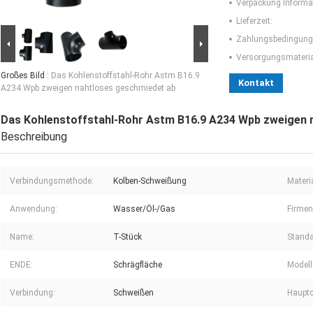
Verpackung Informa
Lieferzeit:
Zahlungsbedingung
Versorgungsmaterial
Großes Bild :
Das Kohlenstoffstahl-Rohr Astm B16.9
Kontakt
A234 Wpb zweigen nahtloses geschmiedet ab
Das Kohlenstoffstahl-Rohr Astm B16.9 A234 Wpb zweigen 
Beschreibung
Verbindungsmethode:
Kolben-Schweißung
Materia
Anwendung:
Wasser/Öl-/Gas
Firmen
Name:
T-Stück
Standa
ENDE:
Schrägfläche
Model
Verbindung:
Schweißen
Hauptc