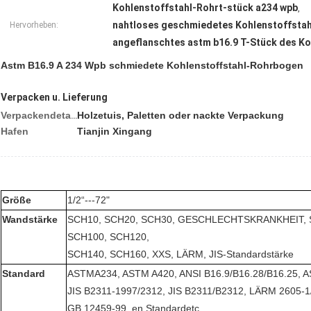
Kohlenstoffstahl-Rohrt-stück a234 wpb
,
nahtloses geschmiedetes Kohlenstoffstah
Hervorheben:
angeflanschtes astm b16.9 T-Stück des Ko
Astm B16.9 A 234 Wpb schmiedete Kohlenstoffstahl-Rohrbogen
Verpacken u. Lieferung
Holzetuis, Paletten oder nackte Verpackung
Verpackendetails
Hafen
Tianjin Xingang
Größe
1/2“---72"
Wandstärke
SCH10, SCH20, SCH30, GESCHLECHTSKRANKHEIT, S
SCH100, SCH120,
SCH140, SCH160, XXS, LÄRM, JIS-Standardstärke
Standard
ASTMA234, ASTM A420, ANSI B16.9/B16.28/B16.25, A
JIS B2311-1997/2312, JIS B2311/B2312, LÄRM 2605-1
GB 12459-99, en Standardetc.