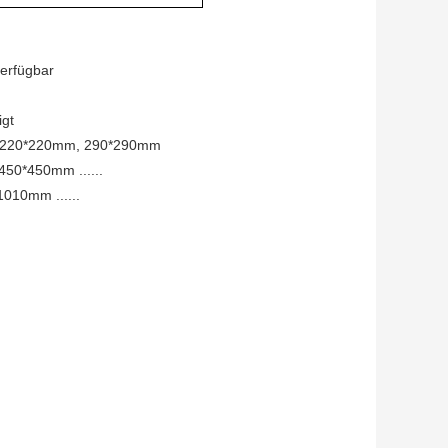
verfügbar
igt
, 220*220mm, 290*290mm
50*450mm ......
010mm ......