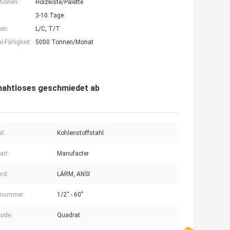
tionen:
Holzkiste/Palette
3-10 Tage
en:
L/C, T/T
-Fähigkeit:
5000 Tonnen/Monat
nahtloses geschmiedet ab
l:
Kohlenstoffstahl
art:
Manufacter
rd:
LÄRM, ANSI
lnummer:
1/2“ - 60"
ode:
Quadrat