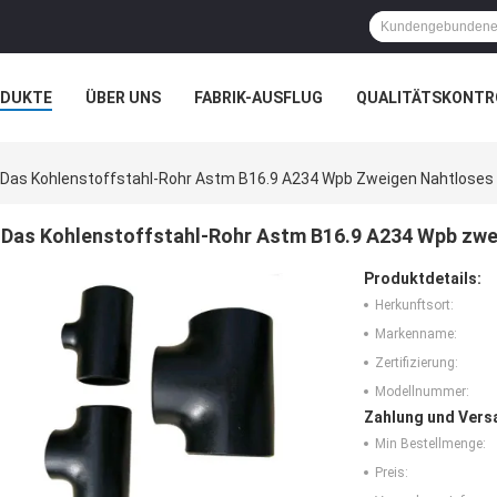
ODUKTE
ÜBER UNS
FABRIK-AUSFLUG
QUALITÄTSKONTR
N
FÄLLE
Das Kohlenstoffstahl-Rohr Astm B16.9 A234 Wpb Zweigen Nahtlose
Das Kohlenstoffstahl-Rohr Astm B16.9 A234 Wpb zwe
Produktdetails:
Herkunftsort:
Markenname:
Zertifizierung:
Modellnummer:
Zahlung und Vers
Min Bestellmenge:
Preis: