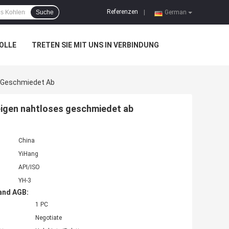
Referenzen
Suche
|
German
OLLE
TRETEN SIE MIT UNS IN VERBINDUNG
s Geschmiedet Ab
igen nahtloses geschmiedet ab
China
YiHang
API/ISO
YH-3
and AGB:
1 PC
Negotiate