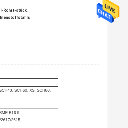
l-Rohrt-stück
,
hlenstoffstahls
CH40, SCH60, XS, SCH80,
SME B16.9,
/2617/2615,