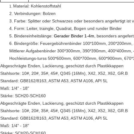
Material: Kohlenstoffstahl
1. 
2. Verbindungen: Bolzen
3. Farbe: Splitter oder Schwarzes oder besonders angefertigt ist 
4. Form: Leiter, traingle, Quadrat, Bogen und runder Binder
5. Bindereinheitslänge: 
Gerader Binder 1-4m
, besonders angefert
6. Bindergröße: Feuergebührenbinder 100*100mm, 200*200mm
Mittlerer Aufgabenbinder 300*300mm, 390*390mm, 400*400mm, 4
Hochleistungs-turss 500*600mm, 600*700mm, 600*900mm, 670*1
Abgeschrägte Enden, Lackierung, geschützt durch Plastikkappen
Stahlsorte: 10#, 20#, 35#, 45#, Q345 (16Mn), X42, X52, X62, GR.B
Standard: GB8162/8163, ASTM A53, ASTM A106, API 5L
Maß: 1/4" - 18"
Stärke: SCH20-SCH160
Abgeschrägte Enden, Lackierung, geschützt durch Plastikkappen
Stahlsorte: 10#, 20#, 35#, 45#, Q345 (16Mn), X42, X52, X62, GR.B
Standard: GB8162/8163, ASTM A53, ASTM A106, API 5L
Maß: 1/4" - 18"
Stärke: SCH20-SCH160