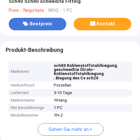
Sch40 Sch80 schweißte Fitting
Preis：Negotiate
MOQ：1 PC
Bestpreis
Kontakt
Produkt-Beschreibung
,
sch80 Kohlenstoffstahlbiegung
geschweißte Ölrohr-
Markieren
Kohlenstoffstahlbiegung
,
Biegung des Cs sch20
Herkunftsort
Porzellan
Lieferzeit
3-10 Tage
Markenname
YiHang
Min Bestellmenge
1 PC
Modellnummer
YH-2
Sehen Sie mehr an