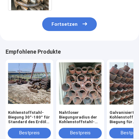
Fortsetzen
Empfohlene Produkte
Kohlenstoffstahl-
Nahtloser
Galvanisierte
Biegung 30°-180° für
Biegungsradius der
Kohlenstoffsta
Standard des Erdöl-
Kohlenstoffstahl-
Biegung für
JIS
verbiegender
chemische
Holzetui-2D-10D
Anwendungs-
Bestpreis
Bestpreis
Bestprei
Wandstärke 2