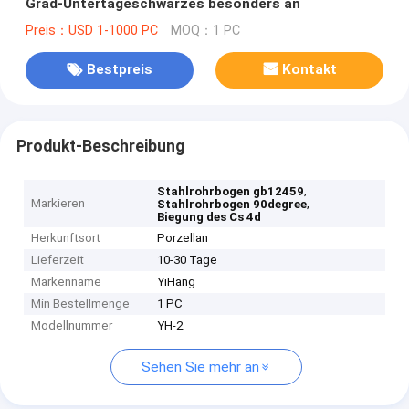
Grad-Untertageschwarzes besonders an
Preis：USD 1-1000 PC
MOQ：1 PC
Bestpreis
Kontakt
Produkt-Beschreibung
,
Stahlrohrbogen gb12459
Markieren
,
Stahlrohrbogen 90degree
Biegung des Cs 4d
Herkunftsort
Porzellan
Lieferzeit
10-30 Tage
Markenname
YiHang
Min Bestellmenge
1 PC
Modellnummer
YH-2
Sehen Sie mehr an