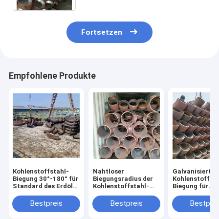
Fortsetzen
Empfohlene Produkte
Kohlenstoffstahl-
Nahtloser
Galvanisierte
Biegung 30°-180° für
Biegungsradius der
Kohlenstoffsta
Standard des Erdöl-
Kohlenstoffstahl-
Biegung für
JIS
verbiegender
chemische
Holzetui-2D-10D
Anwendungs-
Bestpreis
Bestpreis
Bestprei
Wandstärke 2
50mm