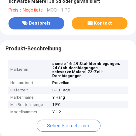
schwarze Malerei 3d 5d oder galvanisiert
Preis：Negotiate
MOQ：1 PC
Bestpreis
Kontakt
Produkt-Beschreibung
,
,
asme b 16
49 Stahldornbiegungen
,
2d Stahldornbiegungen
Markieren
schwarze Malerei 72-Zoll-
Dornbiegungen
Herkunftsort
Porzellan
Lieferzeit
3-10 Tage
Markenname
YiHang
Min Bestellmenge
1 PC
Modellnummer
YH-2
Sehen Sie mehr an