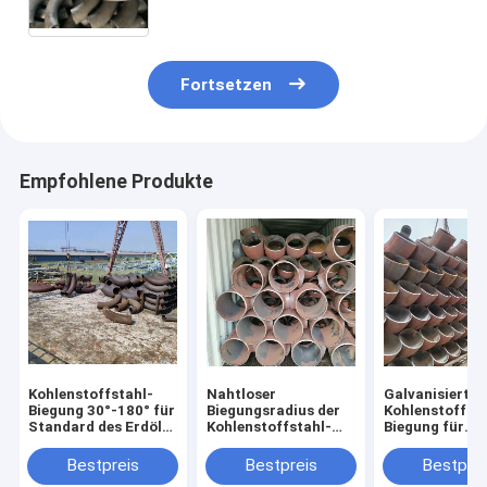
Fortsetzen
Empfohlene Produkte
Kohlenstoffstahl-
Nahtloser
Galvanisierte
Biegung 30°-180° für
Biegungsradius der
Kohlenstoffsta
Standard des Erdöl-
Kohlenstoffstahl-
Biegung für
JIS
verbiegender
chemische
Holzetui-2D-10D
Anwendungs-
Bestpreis
Bestpreis
Bestprei
Wandstärke 2