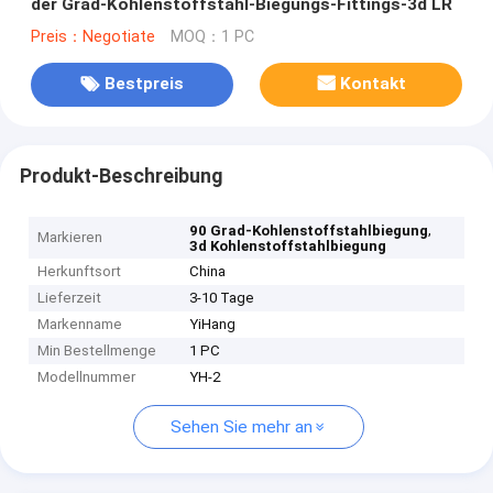
der Grad-Kohlenstoffstahl-Biegungs-Fittings-3d LR
Preis：Negotiate
MOQ：1 PC
Bestpreis
Kontakt
Produkt-Beschreibung
,
90 Grad-Kohlenstoffstahlbiegung
Markieren
3d Kohlenstoffstahlbiegung
Herkunftsort
China
Lieferzeit
3-10 Tage
Markenname
YiHang
Min Bestellmenge
1 PC
Modellnummer
YH-2
Sehen Sie mehr an