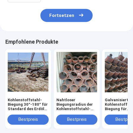
Fortsetzen
Empfohlene Produkte
Kohlenstoffstahl-
Nahtloser
Galvanisierte
Biegung 30°-180° für
Biegungsradius der
Kohlenstoffsta
Standard des Erdöl-
Kohlenstoffstahl-
Biegung für
JIS
verbiegender
chemische
Holzetui-2D-10D
Anwendungs-
Bestpreis
Bestpreis
Bestprei
Wandstärke 2
50mm