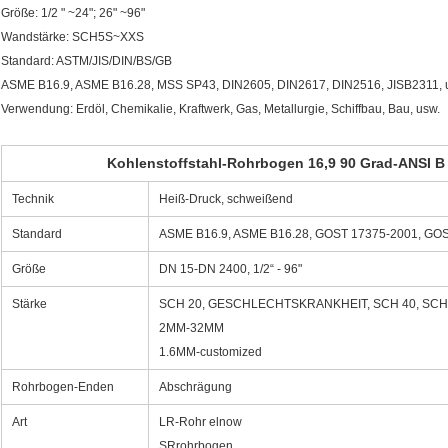
Größe: 1/2 " ~24"; 26" ~96"
Wandstärke: SCH5S~XXS
Standard: ASTM/JIS/DIN/BS/GB
ASME B16.9, ASME B16.28, MSS SP43, DIN2605, DIN2617, DIN2516, JISB2311, usw
Verwendung: Erdöl, Chemikalie, Kraftwerk, Gas, Metallurgie, Schiffbau, Bau, usw.
Kohlenstoffstahl-Rohrbogen 16,9 90 Grad-ANSI B 
Technik
Heiß-Druck, schweißend
Standard
ASME B16.9, ASME B16.28, GOST 17375-2001, GOS
Größe
DN 15-DN 2400, 1/2“ - 96"
Stärke
SCH 20, GESCHLECHTSKRANKHEIT, SCH 40, SCH60
2MM-32MM
1.6MM-customized
Rohrbogen-Enden
Abschrägung
Art
LR-Rohr elnow
SRrohrbogen