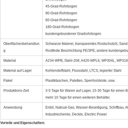
45-Grad-Rohrbogen
90-Grad-Rohrbogen
60-Grad-Rohrbogen
180-Grad-Rohrbogen
kundengebundener Gradrohrbogen
Oberflächenbehandlun
Schwarze Malerei, transparentes Rostschutzöl, Sand
g
Rostfeste Beschichtung PE/3PE, andere kundengeb
Material
A234-WPB, Stahl-20#, A420-WPL6, WP304L, WP31
Material auf Lager
Kohlenstoffstahl, Flussstahl, LTCS, legierter Stahl
Paket
Plastiktaschen, Paletten, Sperrholzkiste, usw.
Produktions-Zeit
3-5 Tage für Waren auf Lager, 15-30 Tage für einen B
mehr 10 Tage für einen weiteren Behälter.
Anwendung
Erdöl, Natrual-Gas, Wasser-Beseitigung, Schiffbau, 
Industriechemie, Deckle, Electric Power
Vorteile und Eigenschaften: