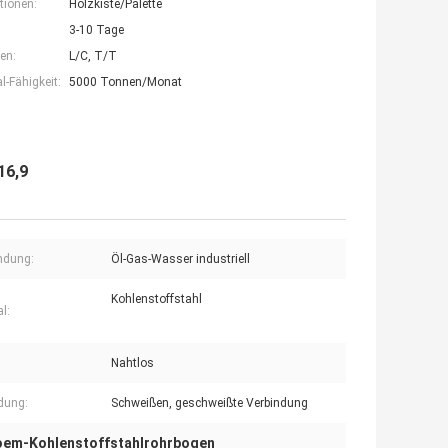
tionen:
Holzkiste/Palette
3-10 Tage
en:
L/C, T/T
-Fähigkeit:
5000 Tonnen/Monat
16,9
ndung:
Öl-Gas-Wasser industriell
Kohlenstoffstahl
l:
Nahtlos
dung:
Schweißen, geschweißte Verbindung
oem-Kohlenstoffstahlrohrbogen