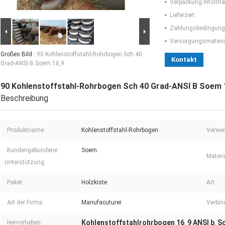
Verpackung Informa
Lieferzeit:
Zahlungsbedingung
Versorgungsmaterial
Großes Bild :
90 Kohlenstoffstahl-Rohrbogen Sch 40
Kontakt
Grad-ANSI B Soem 16,9
90 Kohlenstoffstahl-Rohrbogen Sch 40 Grad-ANSI B Soem 
Beschreibung
Produktname:
Kohlenstoffstahl-Rohrbogen
Verwe
Kundengebundene
Soem
Materia
Unterstützung:
Paket:
Holzkiste
Art:
Art der Firma:
Manufacuturer
Verbin
Kohlenstoffstahlrohrbogen 16
9 ANSI b
S
Hervorheben:
,
,