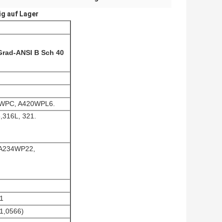
g auf Lager
Grad-ANSI B Sch 40
4WPC, A420WPL6.
,316L, 321.
 A234WP22,
71
(1,0566)