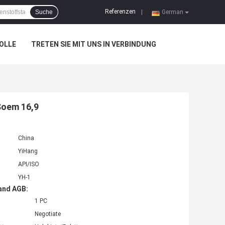
Referenzen
Suche
|
German
OLLE
TRETEN SIE MIT UNS IN VERBINDUNG
Soem 16,9
China
YiHang
API/ISO
YH-1
and AGB:
1 PC
Negotiate