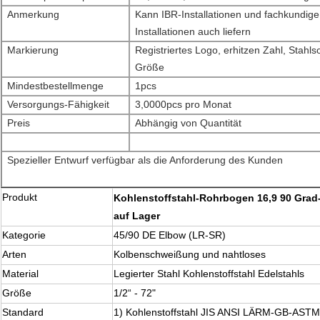
Anmerkung
Kann IBR-Installationen und fachkundig
Installationen auch liefern
Markierung
Registriertes Logo, erhitzen Zahl, Stahls
Größe
Mindestbestellmenge
1pcs
Versorgungs-Fähigkeit
3,0000pcs pro Monat
Preis
Abhängig von Quantität
Spezieller Entwurf verfügbar als die Anforderung des Kunden
Produkt
Kohlenstoffstahl-Rohrbogen 16,9 90 Grad
auf Lager
Kategorie
45/90 DE Elbow (LR-SR)
Arten
Kolbenschweißung und nahtloses
Material
Legierter Stahl Kohlenstoffstahl Edelstahls
Größe
1/2“ - 72"
Standard
1) Kohlenstoffstahl JIS ANSI LÄRM-GB-ASTM