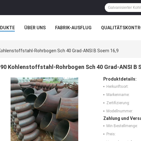
ODUKTE
ÜBER UNS
FABRIK-AUSFLUG
QUALITÄTSKONTR
N
FÄLLE
Kohlenstoffstahl-Rohrbogen Sch 40 Grad-ANSI B Soem 16,9
90 Kohlenstoffstahl-Rohrbogen Sch 40 Grad-ANSI B 
Produktdetails:
Herkunftsort:
Markenname:
Zertifizierung:
Modellnummer:
Zahlung und Vers
Min Bestellmenge:
Preis: