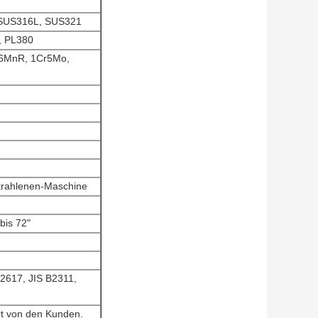
 SUS316L, SUS321
5, PL380
16MnR, 1Cr5Mo,
trahlenen-Maschine
bis 72"
2617, JIS B2311,
rt von den Kunden.