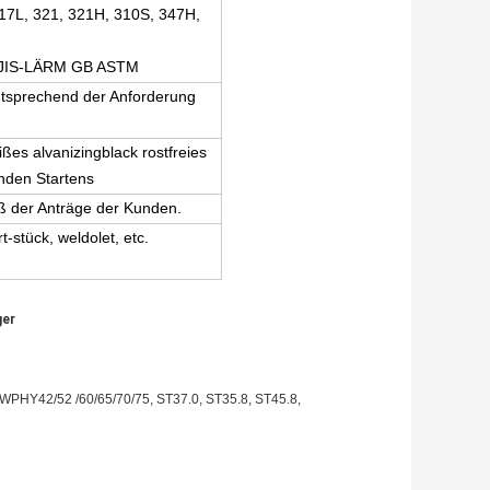
317L, 321, 321H, 310S, 347H,
d JIS-LÄRM GB ASTM
sprechend der Anforderung
ißes alvanizingblack rostfreies
enden Startens
ß der Anträge der Kunden.
-stück, weldolet, etc.
ger
PHY42/52 /60/65/70/75, ST37.0, ST35.8, ST45.8,