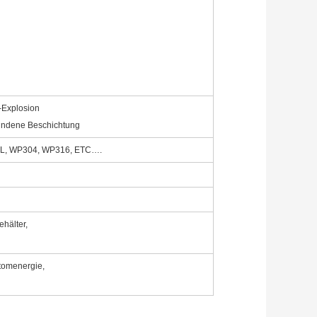
-Explosion
undene Beschichtung
6L, WP304, WP316, ETC….
ehälter,
Atomenergie,