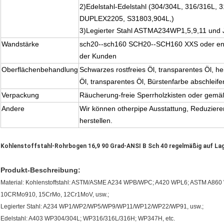
2)Edelstahl-Edelstahl (304/304L, 316/316L, 
DUPLEX2205, S31803,904L,)
3)Legierter Stahl ASTMA234WP1,5,9,11 un
Wandstärke
sch20--sch160 SCH20--SCH160 XXS oder ent
der Kunden
Oberflächenbehandlung
Schwarzes rostfreies Öl, transparentes Öl, he
Öl, transparentes Öl, Bürstenfarbe abschleif
Verpackung
Räucherung-freie Sperrholzkisten oder gemä
Andere
Wir können otherpipe Ausstattung, Reduzierert
herstellen.
Kohlenstoffstahl-Rohrbogen 16,9 90 Grad-ANSI B Sch 40 regelmäßig auf La
Produkt-Beschreibung:
Material: Kohlenstoffstahl: ASTM/ASME A234 WPB/WPC; A420 WPL6; ASTM A860 W
10CRMo910, 15CrMo, 12Cr1MoV, usw.;
Legierter Stahl: A234 WP1/WP2/WP5/WP9/WP11/WP12/WP22/WP91, usw.;
Edelstahl: A403 WP304/304L; WP316/316L/316H; WP347H, etc.