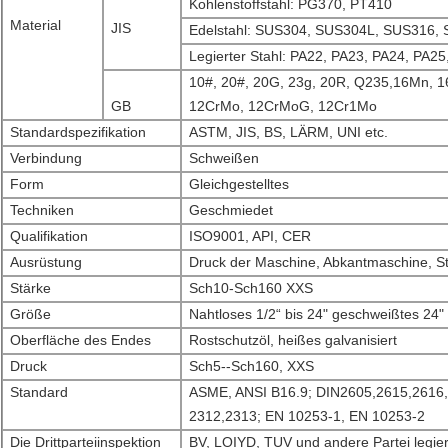
Kohlenstoffstahl: PG370, PT410
Material
JIS
Edelstahl: SUS304, SUS304L, SUS316,
Legierter Stahl: PA22, PA23, PA24, PA2
10#, 20#, 20G, 23g, 20R, Q235,16Mn, 
GB
12CrMo, 12CrMoG, 12Cr1Mo
Standardspezifikation
ASTM, JIS, BS, LÄRM, UNI etc.
Verbindung
Schweißen
Form
Gleichgestelltes
Techniken
Geschmiedet
Qualifikation
ISO9001, API, CER
Ausrüstung
Druck der Maschine, Abkantmaschine, S
Stärke
Sch10-Sch160 XXS
Größe
Nahtloses 1/2“ bis 24" geschweißtes 24" 
Oberfläche des Endes
Rostschutzöl, heißes galvanisiert
Druck
Sch5--Sch160, XXS
Standard
ASME, ANSI B16.9; DIN2605,2615,2616,
2312,2313; EN 10253-1, EN 10253-2
Die Drittparteiinspektion
BV, LOIYD, TUV und andere Partei legie