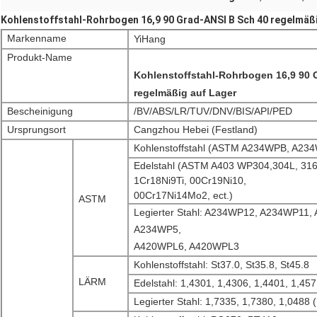
Kohlenstoffstahl-Rohrbogen 16,9 90 Grad-ANSI B Sch 40 regelmäßi
Markenname
YiHang
Produkt-Name
Kohlenstoffstahl-Rohrbogen 16,9 90 
regelmäßig auf Lager
Bescheinigung
/BV/ABS/LR/TUV/DNV/BIS/API/PED
Ursprungsort
Cangzhou Hebei (Festland)
Kohlenstoffstahl (ASTM A234WPB, A23
Edelstahl (ASTM A403 WP304,304L, 316
1Cr18Ni9Ti, 00Cr19Ni10,
00Cr17Ni14Mo2, ect.)
ASTM
Legierter Stahl: A234WP12, A234WP11,
A234WP5,
A420WPL6, A420WPL3
Kohlenstoffstahl: St37.0, St35.8, St45.8
LÄRM
Edelstahl: 1,4301, 1,4306, 1,4401, 1,45
Legierter Stahl: 1,7335, 1,7380, 1,0488 