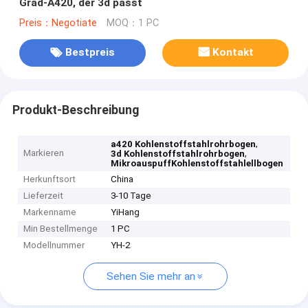
Grad-A420, der 3d passt
Preis：Negotiate
MOQ：1 PC
Bestpreis
Kontakt
Produkt-Beschreibung
,
a420 Kohlenstoffstahlrohrbogen
Markieren
,
3d Kohlenstoffstahlrohrbogen
MikroauspuffKohlenstoffstahlellbogen
Herkunftsort
China
Lieferzeit
3-10 Tage
Markenname
YiHang
Min Bestellmenge
1 PC
Modellnummer
YH-2
Sehen Sie mehr an