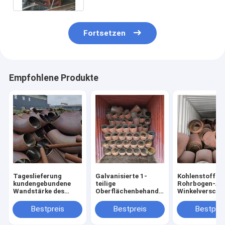
Fortsetzen
Empfohlene Produkte
Tageslieferung
Galvanisierte 1-
Kohlenstoffsta
kundengebundene
teilige
Rohrbogen-Ar
Wandstärke des
Oberflächenbehandlung
Winkelversch
Kohlenstoffstahl-
der
für Rohrleitun
Ellbogen-
Kohlenstoffstahl-
System
Bestpreis
Bestpreis
Bestprei
Verbindungsstück-
Ellbogen-
7-15
Versammlungs-MOQ