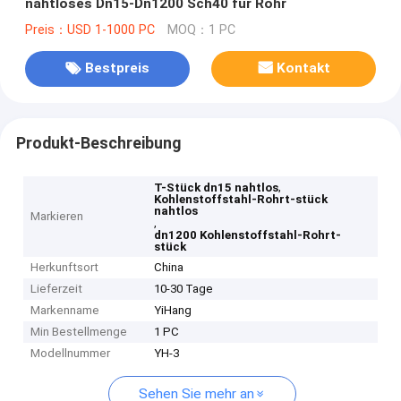
nahtloses Dn15-Dn1200 Sch40 für Rohr
Preis：USD 1-1000 PC
MOQ：1 PC
Bestpreis
Kontakt
Produkt-Beschreibung
,
T-Stück dn15 nahtlos
Kohlenstoffstahl-Rohrt-stück
nahtlos
Markieren
,
dn1200 Kohlenstoffstahl-Rohrt-
stück
Herkunftsort
China
Lieferzeit
10-30 Tage
Markenname
YiHang
Min Bestellmenge
1 PC
Modellnummer
YH-3
Sehen Sie mehr an