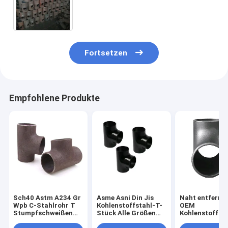
Dn1200 Sch40 für Rohr
Fortsetzen
Empfohlene Produkte
Sch40 Astm A234 Gr
Asme Asni Din Jis
Naht entferne
Wpb C-Stahlrohr T
Kohlenstoffstahl-T-
OEM
Stumpfschweißen
Stück Alle Größen
Kohlenstoffsta
Nahtlos Auf Lager
Zoll Std Sch20 Sch
Stück Asme B1