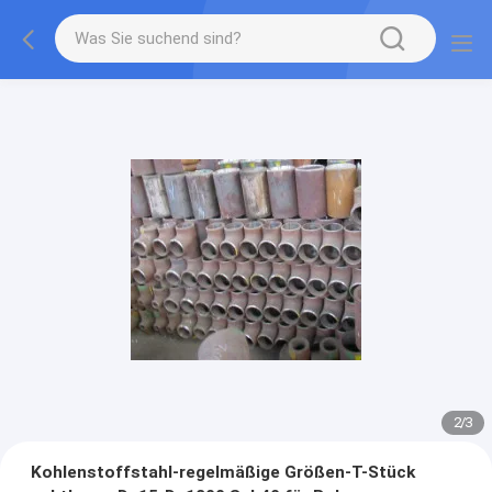
2
/
3
Kohlenstoffstahl-regelmäßige Größen-T-Stück