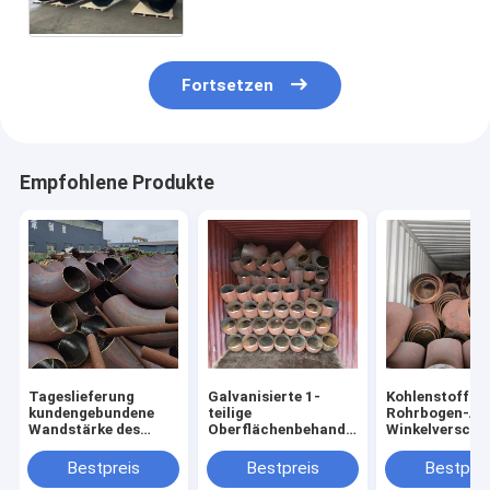
Kohlenstoffstahl auf Lager
Fortsetzen
Empfohlene Produkte
Tageslieferung
Galvanisierte 1-
Kohlenstoffsta
kundengebundene
teilige
Rohrbogen-Ar
Wandstärke des
Oberflächenbehandlung
Winkelversch
Kohlenstoffstahl-
der
für Rohrleitun
Ellbogen-
Kohlenstoffstahl-
System
Bestpreis
Bestpreis
Bestprei
Verbindungsstück-
Ellbogen-