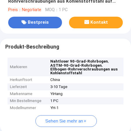
Rohrverschraubungen aus Kohlenstoffstahl auf
Lager
Preis：Negotiate
MOQ：1 PC
Bestpreis
Kontakt
Produkt-Beschreibung
,
Nahtloser 90-Grad-Rohrbogen
,
ASTM-90-Grad-Rohrbogen
Markieren
Ellbogen-Rohrverschraubungen aus
Kohlenstoffstahl
Herkunftsort
China
Lieferzeit
3-10 Tage
Markenname
YiHang
Min Bestellmenge
1 PC
Modellnummer
YH-1
Sehen Sie mehr an