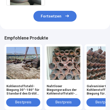
Fortsetzen
Empfohlene Produkte
Kohlenstoffstahl-
Nahtloser
Galvanisierte
Biegung 30°-180° für
Biegungsradius der
Kohlenstoffsta
Standard des Erdöl-
Kohlenstoffstahl-
Biegung für
JIS
verbiegender
chemische
Holzetui-2D-10D
Anwendungs-
Bestpreis
Bestpreis
Bestprei
Wandstärke 2
50mm