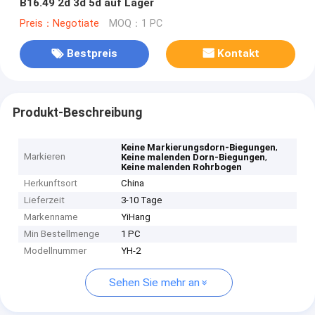
B16.49 2d 3d 5d auf Lager
Preis：Negotiate
MOQ：1 PC
Bestpreis
Kontakt
Produkt-Beschreibung
,
Keine Markierungsdorn-Biegungen
Markieren
,
Keine malenden Dorn-Biegungen
Keine malenden Rohrbogen
Herkunftsort
China
Lieferzeit
3-10 Tage
Markenname
YiHang
Min Bestellmenge
1 PC
Modellnummer
YH-2
Sehen Sie mehr an