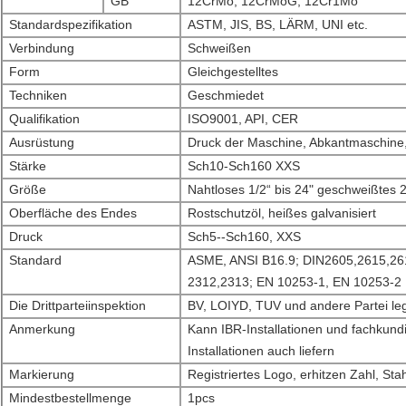
GB
12CrMo, 12CrMoG, 12Cr1Mo
Standardspezifikation
ASTM, JIS, BS, LÄRM, UNI etc.
Verbindung
Schweißen
Form
Gleichgestelltes
Techniken
Geschmiedet
Qualifikation
ISO9001, API, CER
Ausrüstung
Druck der Maschine, Abkantmaschine
Stärke
Sch10-Sch160 XXS
Größe
Nahtloses 1/2“ bis 24" geschweißtes 2
Oberfläche des Endes
Rostschutzöl, heißes galvanisiert
Druck
Sch5--Sch160, XXS
Standard
ASME, ANSI B16.9; DIN2605,2615,261
2312,2313; EN 10253-1, EN 10253-2
Die Drittparteiinspektion
BV, LOIYD, TUV und andere Partei le
Anmerkung
Kann IBR-Installationen und fachkund
Installationen auch liefern
Markierung
Registriertes Logo, erhitzen Zahl, St
Mindestbestellmenge
1pcs