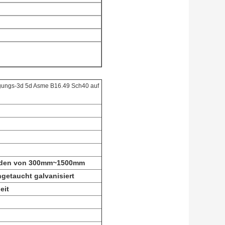
egungs-3d 5d Asme B16.49 Sch40 auf
Enden von 300mm~1500mm
ngetaucht galvanisiert
eit