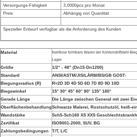
Versorgungs-Fähigkeit
3,0000pcs pro Monat
Preis
Abhängig von Quantität
Spezieller Entwurf verfügbar als die Anforderung des Kunden
Material
Nahtlose formbare Waren der Kohlenstoffstahl-Bi
Lager
Größe
1/2“ - 48" (Dn15-Dn1200)
Standard
ANSI/ASTM/JIS/LÄRM/BS/GB GOST-
Biegungsradius (R)
R=2D 3D 4D 5D 6D 7D 8D 9D 10D
Biegewinkel
15° 30° 45° 60° 90° 135° 180°
Gerade Länge
Die Länge zwischen General mit zwei 
Oberflächenbehandlung
Schwarze Malerei, Rostschutzöl, heiß-ei
Wandstärke
Sch5-Sch160 XS XXS Geschlechtskrankh
Zertifikat
ISO9001-2000, SUV, BG
Zahlungsbedingungen
T/T, L/C