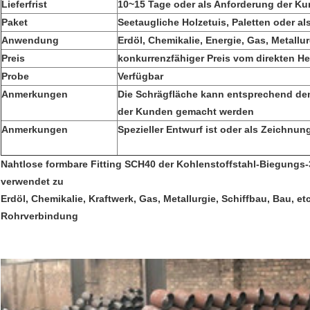
Lieferfrist
10~15 Tage oder als Anforderung der K
Paket
Seetaugliche Holzetuis, Paletten oder a
Anwendung
Erdöl, Chemikalie, Energie, Gas, Metallur
Preis
konkurrenzfähiger Preis vom direkten Her
Probe
Verfügbar
Anmerkungen
Die Schrägfläche kann entsprechend de
der Kunden gemacht werden
Anmerkungen
Spezieller Entwurf ist oder als Zeichnu
Nahtlose formbare Fitting SCH40 der Kohlenstoffstahl-Biegungs
verwendet zu
Erdöl, Chemikalie, Kraftwerk, Gas, Metallurgie, Schiffbau, Bau, e
Rohrverbindung