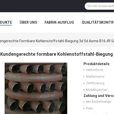
ODUKTE
ÜBER UNS
FABRIK-AUSFLUG
QUALITÄTSKONTR
N
FÄLLE
engerechte Formbare Kohlenstoffstahl-Biegung 3d 5d Asme B16.49 
Kundengerechte formbare Kohlenstoffstahl-Biegung
Produktdetails:
Herkunftsort:
Markenname:
Zertifizierung:
Modellnummer:
Zahlung und Vers
Min Bestellmenge:
Preis: