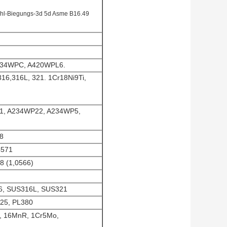
ahl-Biegungs-3d 5d Asme B16.49
A234WPC, A420WPL6.
16,316L, 321. 1Cr18Ni9Ti,
11, A234WP22, A234WP5,
.8
4571
88 (1,0566)
16, SUS316L, SUS321
A25, PL380
n, 16MnR, 1Cr5Mo,