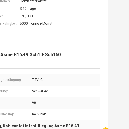
tionen:
Holzkiste/Palette
3-10 Tage
en:
L/C, T/T
-Fähigkeit:
5000 Tonnen/Monat
d Asme B16.49 Sch10-Sch160
ngsbedingung:
TT/LC
dung:
Schweißen
90
isierung:
heiß, kalt
g
Kohlenstoffstahl-Biegung Asme B16.49
,
,