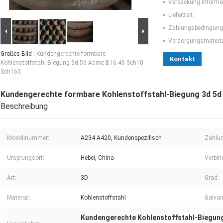
Verpackung Informa
Lieferzeit:
Zahlungsbedingung
Versorgungsmaterial
Großes Bild :
Kundengerechte formbare
Kontakt
Kohlenstoffstahl-Biegung 3d 5d Asme B16.49 Sch10-
Sch160
Kundengerechte formbare Kohlenstoffstahl-Biegung 3d 5
Beschreibung
Modellnummer:
A234 A420, Kundenspezifisch
Zahlu
Ursprungsort::
Hebei, China
Verbin
Art:
3D
Grad:
Material:
Kohlenstoffstahl
Galvan
Kundengerechte Kohlenstoffstahl-Biegun