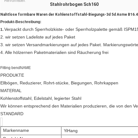
Hervorheben:
Stahlrohrbogen Sch160
Nahtlose formbare Waren der Kohlenstoffstahl-Biegungs-3d 5d Asme B16.4
Produkt-Beschreibung:
Verpackt durch Sperrholzkiste- oder Sperrholzpalette gemäß ISPM1
1.
2. wir setzen Ladeliste auf jedes Paket
3. wir setzen Versandmarkierungen auf jedes Paket. Markierungswörter
4. Alle hölzernen Paketmaterialien sind Räucherung frei
Fitting bendNAME
PRODUKTE
Ellbögen, Reduzierer, Rohrt-stücke, Biegungen, Rohrkappen
MATERIAL
Kohlenstoffstahl, Edelstahl, legierter Stahl
Wir können entsprechend den Materialien produzieren, die von den V
STANDARD
Markenname
YiHang