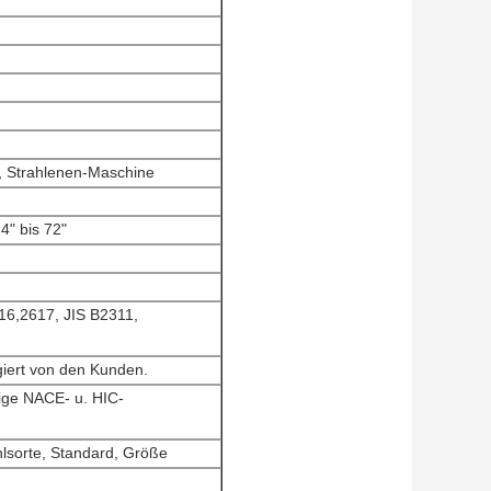
, Strahlenen-Maschine
4" bis 72"
6,2617, JIS B2311,
giert von den Kunden.
ige NACE- u. HIC-
ahlsorte, Standard, Größe