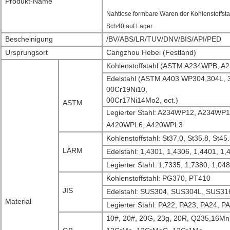
Produkt-Name
Nahtlose formbare Waren der Kohlenstoffst
Sch40 auf Lager
Bescheinigung
/BV/ABS/LR/TUV/DNV/BIS/API/PED
Ursprungsort
Cangzhou Hebei (Festland)
Kohlenstoffstahl (ASTM A234WPB, 
Edelstahl (ASTM A403 WP304,304L, 3
00Cr19Ni10,
00Cr17Ni14Mo2, ect.)
ASTM
Legierter Stahl: A234WP12, A234WP
A420WPL6, A420WPL3
Kohlenstoffstahl: St37.0, St35.8, St45
LÄRM
Edelstahl: 1,4301, 1,4306, 1,4401, 1,
Legierter Stahl: 1,7335, 1,7380, 1,04
Kohlenstoffstahl: PG370, PT410
JIS
Edelstahl: SUS304, SUS304L, SUS3
Material
Legierter Stahl: PA22, PA23, PA24, P
10#, 20#, 20G, 23g, 20R, Q235,16M