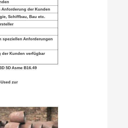
unden
ls Anforderung der Kunden
gie, Schiffbau, Bau etc.
steller
n speziellen Anforderungen
ng der Kunden verfügbar
-3D 5D Asme B16.49
tcUsed
zur