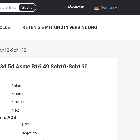
Referenzen
Suche
|
German
OLLE
TRETEN SIE MIT UNS IN VERBINDUNG
Sch10-Sch160
 3d 5d Asme B16.49 Sch10-Sch160
China
YiHang
API/ISO
YH-2
and AGB:
1 PC
Negotiate