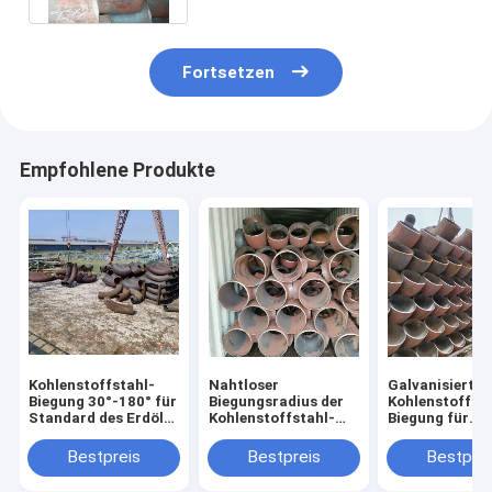
Fortsetzen
Empfohlene Produkte
Kohlenstoffstahl-
Nahtloser
Galvanisierte
Biegung 30°-180° für
Biegungsradius der
Kohlenstoffsta
Standard des Erdöl-
Kohlenstoffstahl-
Biegung für
JIS
verbiegender
chemische
Holzetui-2D-10D
Anwendungs-
Bestpreis
Bestpreis
Bestprei
Wandstärke 2
50mm