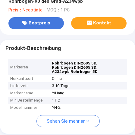
Rohrbogen-90 des Grad-A234wpb
Preis：Negotiate
MOQ：1 PC
Bestpreis
Kontakt
Produkt-Beschreibung
,
Rohrbogen DIN2605 5D
Markieren
,
Rohrbogen DIN2605 3D
A234wpb Rohrbogen 5D
Herkunftsort
China
Lieferzeit
3-10 Tage
Markenname
YiHang
Min Bestellmenge
1 PC
Modellnummer
YH-2
Sehen Sie mehr an