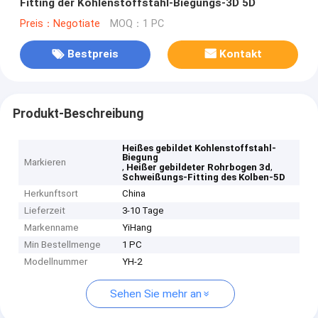
Fitting der Kohlenstoffstahl-Biegungs-3D 5D
Preis：Negotiate
MOQ：1 PC
Bestpreis
Kontakt
Produkt-Beschreibung
Heißes gebildet Kohlenstoffstahl-
Biegung
Markieren
,
,
Heißer gebildeter Rohrbogen 3d
Schweißungs-Fitting des Kolben-5D
Herkunftsort
China
Lieferzeit
3-10 Tage
Markenname
YiHang
Min Bestellmenge
1 PC
Modellnummer
YH-2
Sehen Sie mehr an