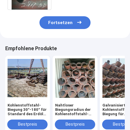
Biegungs-3D 5D
Fortsetzen
Empfohlene Produkte
Kohlenstoffstahl-
Nahtloser
Galvanisierte
Biegung 30°-180° für
Biegungsradius der
Kohlenstoffsta
Standard des Erdöl-
Kohlenstoffstahl-
Biegung für
JIS
verbiegender
chemische
Holzetui-2D-10D
Anwendungs-
Bestpreis
Bestpreis
Bestprei
Wandstärke 2