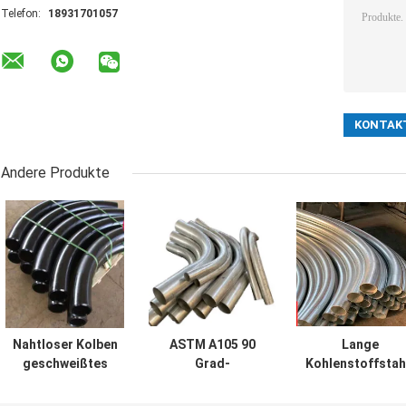
Telefon:
18931701057
Andere Produkte
Nahtloser Kolben
ASTM A105 90
Lange
geschweißtes
Grad-
Kohlenstoffstah
langes Rohr der
Kohlenstoffstahl-
Biegung 5D de
Radius-
Biegungs-langer
Radius-ASTM