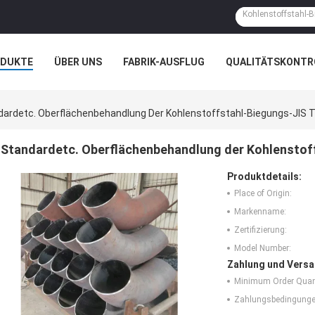
ODUKTE
ÜBER UNS
FABRIK-AUSFLUG
QUALITÄTSKONTR
N
FÄLLE
dardetc. Oberflächenbehandlung Der Kohlenstoffstahl-Biegungs-JIS T
Standardetc. Oberflächenbehandlung der Kohlenstoff
Produktdetails:
Place of Origin:
Markenname:
Zertifizierung:
Model Number:
Zahlung und Versa
Minimum Order Quant
Zahlungsbedingunge