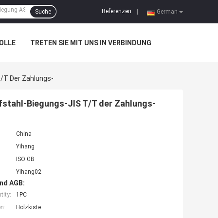
Referenzen
Suche
|
German
OLLE
TRETEN SIE MIT UNS IN VERBINDUNG
/T Der Zahlungs-
stahl-Biegungs-JIS T/T der Zahlungs-
China
Yihang
ISO GB
Yihang02
nd AGB:
ity:
1PC
n:
Holzkiste