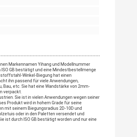
r seinen Markennamen Yihang und Modellnummer
 ISO GB bestätigt und eine Mindestbestellmenge
nstoffstahl-Winkel-Biegung hat einen
cht ihn passend für viele Anwendungen,
bau, Bau, etc. Sie hat eine Wandstärke von 2mm-
n verpackt.
ustrien. Sie ist in vielen Anwendungen wegen seiner
ses Produkt wird in hohem Grade für seine
en mit seinem Biegungsradius 2D-10D und
olzetuis oder in den Paletten versendet und
e ist durch ISO GB bestätigt worden und nur eine