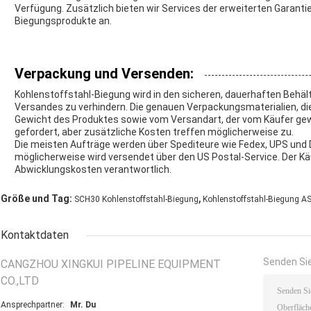
Verfügung. Zusätzlich bieten wir Services der erweiterten Garanti
Biegungsprodukte an.
Verpackung und Versenden:
Kohlenstoffstahl-Biegung wird in den sicheren, dauerhaften Behä
Versandes zu verhindern. Die genauen Verpackungsmaterialien, d
Gewicht des Produktes sowie vom Versandart, der vom Käufer gewä
gefordert, aber zusätzliche Kosten treffen möglicherweise zu.
Die meisten Aufträge werden über Spediteure wie Fedex, UPS und D
möglicherweise wird versendet über den US Postal-Service. Der Käu
Abwicklungskosten verantwortlich.
,
Größe und Tag:
SCH30 Kohlenstoffstahl-Biegung
Kohlenstoffstahl-Biegung 
Kontaktdaten
Senden Sie
CANGZHOU XINGKUI PIPELINE EQUIPMENT
CO.,LTD
Ansprechpartner:
Mr. Du