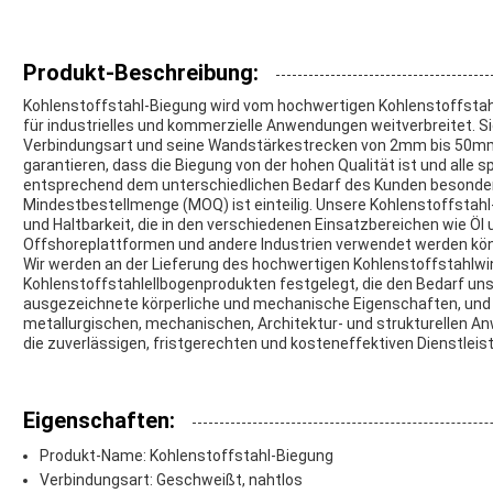
Produkt-Beschreibung:
Kohlenstoffstahl-Biegung wird vom hochwertigen Kohlenstoffstah
für industrielles und kommerzielle Anwendungen weitverbreitet. S
Verbindungsart und seine Wandstärkestrecken von 2mm bis 50mm. 
garantieren, dass die Biegung von der hohen Qualität ist und alle s
entsprechend dem unterschiedlichen Bedarf des Kunden besonder
Mindestbestellmenge (MOQ) ist einteilig. Unsere Kohlenstoffsta
und Haltbarkeit, die in den verschiedenen Einsatzbereichen wie Öl
Offshoreplattformen und andere Industrien verwendet werden kö
Wir werden an der Lieferung des hochwertigen Kohlenstoffstahlwi
Kohlenstoffstahlellbogenprodukten festgelegt, die den Bedarf un
ausgezeichnete körperliche und mechanische Eigenschaften, und s
metallurgischen, mechanischen, Architektur- und strukturellen A
die zuverlässigen, fristgerechten und kosteneffektiven Dienstlei
Eigenschaften:
Produkt-Name: Kohlenstoffstahl-Biegung
Verbindungsart: Geschweißt, nahtlos