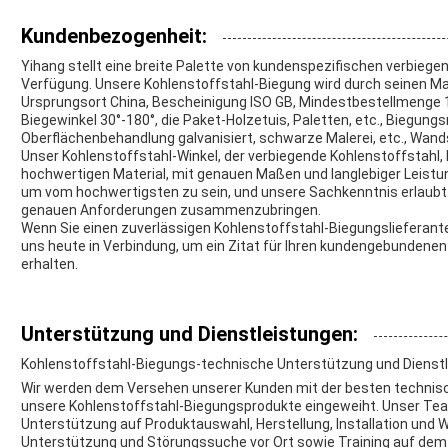
Kundenbezogenheit:
Yihang stellt eine breite Palette von kundenspezifischen verbieg
Verfügung. Unsere Kohlenstoffstahl-Biegung wird durch seinen M
Ursprungsort China, Bescheinigung ISO GB, Mindestbestellmenge
Biegewinkel 30°-180°, die Paket-Holzetuis, Paletten, etc., Biegun
Oberflächenbehandlung galvanisiert, schwarze Malerei, etc., W
Unser Kohlenstoffstahl-Winkel, der verbiegende Kohlenstoffstahl
hochwertigen Material, mit genauen Maßen und langlebiger Leistu
um vom hochwertigsten zu sein, und unsere Sachkenntnis erlaubt 
genauen Anforderungen zusammenzubringen.
Wenn Sie einen zuverlässigen Kohlenstoffstahl-Biegungslieferanten
uns heute in Verbindung, um ein Zitat für Ihren kundengebundene
erhalten.
Unterstützung und Dienstleistungen:
Kohlenstoffstahl-Biegungs-technische Unterstützung und Dienst
Wir werden dem Versehen unserer Kunden mit der besten technisc
unsere Kohlenstoffstahl-Biegungsprodukte eingeweiht. Unser Te
Unterstützung auf Produktauswahl, Herstellung, Installation und W
Unterstützung und Störungssuche vor Ort sowie Training auf dem