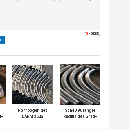
(
0
/ 3000)
Rohrbogen des
Sch40 90 langer
l-
LÄRM 2605
Radius des Grad-
s
Kohlenstoffstahl-
Kohlenstoffstahl-
3D 5D 90 Grad
Rohrbogen-5D