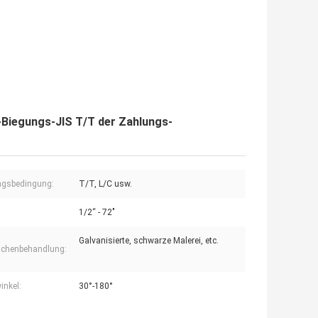
-Biegungs-JIS T/T der Zahlungs-
ngsbedingung:
T/T, L/C usw.
1/2“ - 72"
Galvanisierte, schwarze Malerei, etc.
ächenbehandlung:
inkel:
30°-180°