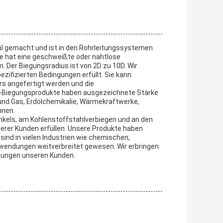
l gemacht und ist in den Rohrleitungssystemen
ie hat eine geschweißte oder nahtlose
Der Biegungsradius ist von 2D zu 10D. Wir
pezifizierten Bedingungen erfüllt. Sie kann
s angefertigt werden und die
hl-Biegungsprodukte haben ausgezeichnete Stärke
 und Gas, Erdölchemikalie, Wärmekraftwerke,
nnen.
nkels, am Kohlenstoffstahlverbiegen und an den
serer Kunden erfüllen. Unsere Produkte haben
ind in vielen Industrien wie chemischen,
nwendungen weitverbreitet gewesen. Wir erbringen
stungen unseren Kunden.