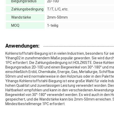
Biegungsradius
2D-10D
Zahlungsbedingung
T/T, L/C, etc.
Wandstärke
2mm-50mm
MOQ
1-teilig
Anwendungen:
Kohlenstoffstahl-Biegung ist in vielen Industrien, besonders fü
Yihang02 in zunehmendem Maße populär geworden. Sie wird durch
1PC erfordert. Die Zahlungsbedingung ist HOLZKISTE. Diese Kohle
Biegungsradius 2D-10D und einen Biegewinkel von 30°-180° und ma
einschließlich Erdöl, Chemikalie, Energie, Gas, Metallurgie, Schiff
50mm und wird normalerweise in den Holzetuis oder in den Palette
Yihangs Kohlenstoffstahl-Biegung ist eine große Wahl für viele Ind
hohen Qualität und zuverlässigen Leistung verwendet worden. Die
Haltbarkeit empfohlen und kann in den verschiedenen Anwendung
Biegewinkel von 30°-180° verwendet werden. Es wird auch in den H
gespeichert, und die Wandstärke kann bis 2mm-50mm erreichen. Si
Mindestbestellmenge 1PC erfordert.