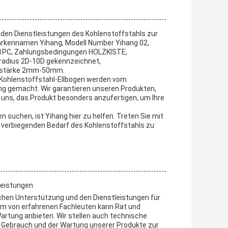
enden Dienstleistungen des Kohlenstoffstahls zur
arkennamen Yihang, Modell Number Yihang 02,
 1PC, Zahlungsbedingungen HOLZKISTE,
gsradius 2D-10D gekennzeichnet,
andstärke 2mm-50mm.
, Kohlenstoffstahl-Ellbogen werden vom
ng gemacht. Wir garantieren unseren Produkten,
uns, das Produkt besonders anzufertigen, um Ihre
 suchen, ist Yihang hier zu helfen. Treten Sie mit
n verbiegenden Bedarf des Kohlenstoffstahls zu
leistungen
hen Unterstützung und den Dienstleistungen für
am von erfahrenen Fachleuten kann Rat und
artung anbieten. Wir stellen auch technische
 Gebrauch und der Wartung unserer Produkte zur