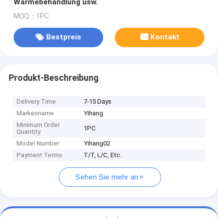
Wärmebehandlung usw.
MOQ：1PC
Bestpreis
Kontakt
Produkt-Beschreibung
Delivery Time
7-15 Days
Markenname
Yihang
Minimum Order
1PC
Quantity
Model Number
Yihang02
Payment Terms
T/T, L/C, Etc.
Sehen Sie mehr an