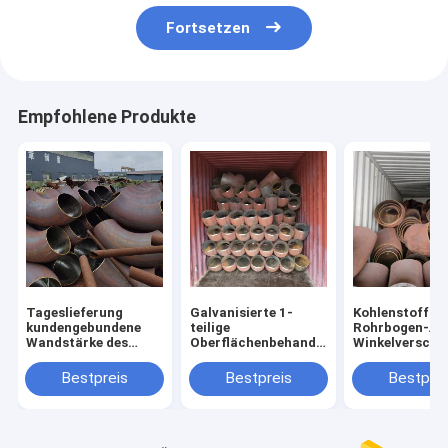
Fortsetzen
Empfohlene Produkte
Tageslieferung
Galvanisierte 1-
Kohlenstoffsta
kundengebundene
teilige
Rohrbogen-Ar
Wandstärke des
Oberflächenbehandlung
Winkelversch
Kohlenstoffstahl-
der
für Rohrleitun
Ellbogen-
Kohlenstoffstahl-
System
Bestpreis
Bestpreis
Bestprei
Verbindungsstück-
Ellbogen-
7-15
Versammlungs-MOQ