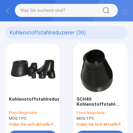
Kohlenstoffstahlreduzierer
(36)
Kohlenstoffstahlreduzierer
SCH40
Kohlenstoffstahl-
konzentrischer
Preis:
Negotiate
Preis:
Negotiate
Exzenterreduzierer
MOQ:
1 PC
MOQ:
1 PC
Holen Sie sich aktuelle Preis
Holen Sie sich aktuelle Preis