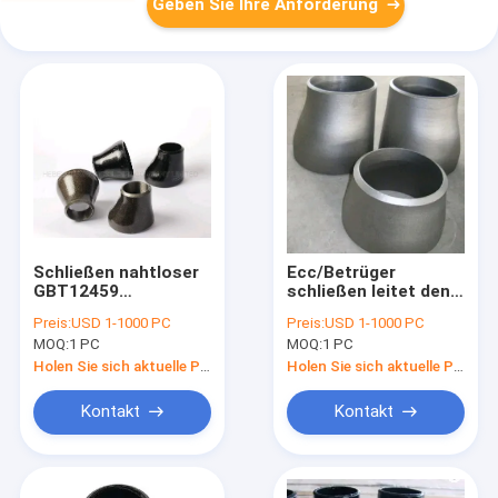
Geben Sie Ihre Anforderung
Schließen nahtloser
Ecc/Betrüger
GBT12459
schließen leitet den
Kohlenstoffstahl-
nahtlosen
Preis:
USD 1-1000 PC
Preis:
USD 1-1000 PC
Reduzierer ECC/CON
Flussstahl-
MOQ:
1 PC
MOQ:
1 PC
für Rohre an
Reduzierer Gbt12459
an
Holen Sie sich aktuelle Preis
Holen Sie sich aktuelle Preis
Kontakt
Kontakt