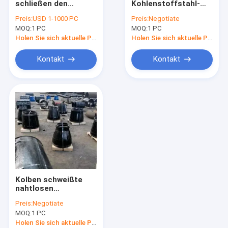
schließen den
Kohlenstoffstahl-
Kohlenstoffstahlreduzierer
nahtlosen Rohr-
Reduzierer-
Preis:
USD 1-1000 PC
Preis:
Negotiate
Reduzierer-
Exzentriker Astm
MOQ:
Kohlenstoffstahl-Flansch
1 PC
MOQ:
1 PC
Kohlenstoffstahl
A234 Wpb
Gbt12459 an
Holen Sie sich aktuelle Preis
Holen Sie sich aktuelle Preis
Kohlenstoffstahl-Rohr-Kappe
Kontakt
Kontakt
Legierter Stahl-Flansch
Stahlgrundschraube
Röhrenstahlbinder
Kohlenstoffstahlkreuz
Kohlenstoffstahlfitting
Kolben schweißte
nahtlosen
Exzenterreduzierer
Preis:
Negotiate
des rohr-Sch20-160
MOQ:
1 PC
Holen Sie sich aktuelle Preis