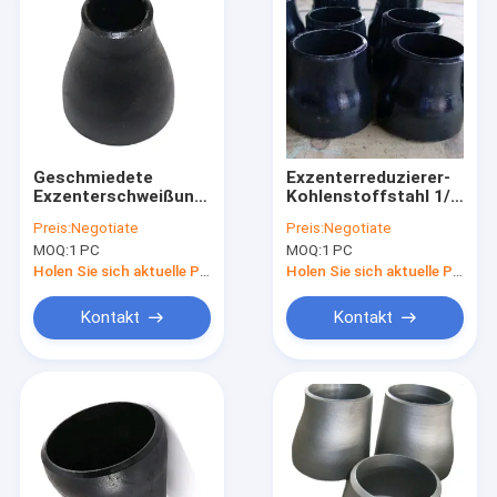
Geschmiedete
Exzenterreduzierer-
Exzenterschweißungs-
Kohlenstoffstahl 1/2
Enden
des rohr-Sch20-160“
Preis:
Negotiate
Preis:
Negotiate
Geschlechtskrankheits-
MOQ:
1 PC
MOQ:
1 PC
Kohlenstoffstahl-
Reduzierer Astm
Holen Sie sich aktuelle Preis
Holen Sie sich aktuelle Preis
A234 Wpb
Kontakt
Kontakt
Haus
Produkte
Über uns