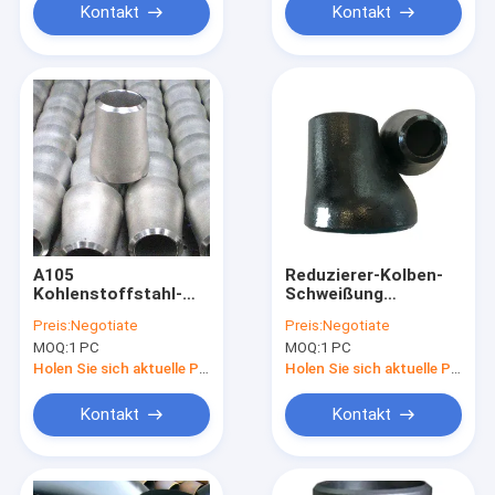
Kontakt
Kontakt
A105
Reduzierer-Kolben-
Kohlenstoffstahl-
Schweißung
Reduzierer
Kohlenstoffstahl
Preis:
Negotiate
Preis:
Negotiate
ANSI-Zeitplan-40
MOQ:
1 PC
MOQ:
1 PC
konzentrisch
Holen Sie sich aktuelle Preis
Holen Sie sich aktuelle Preis
Kontakt
Kontakt