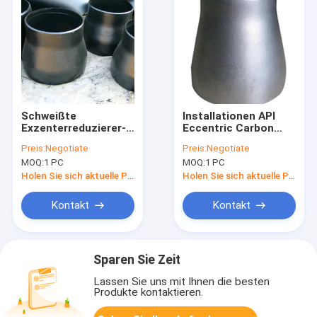
Schweißte
Installationen API
Exzenterreduzierer-
Eccentric Carbon
Kolben des rohr-
Steel Reducers SCH
Preis:
Negotiate
Preis:
Negotiate
SCH20-160 nahtlose
40 ASTM A234 WPB
MOQ:
1 PC
MOQ:
1 PC
Fitting
Holen Sie sich aktuelle Preis
Holen Sie sich aktuelle Preis
Kontakt
Kontakt
Sparen Sie Zeit
Lassen Sie uns mit Ihnen die besten
Produkte kontaktieren.