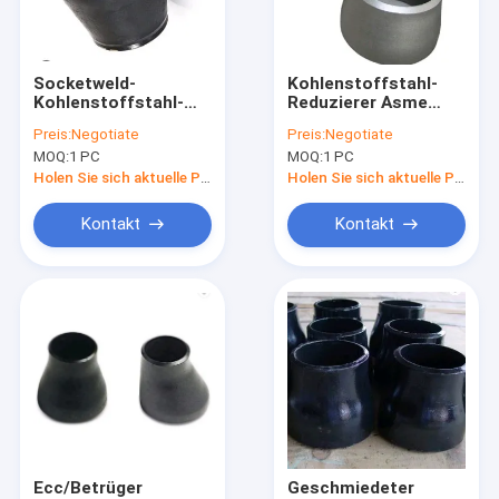
Fabrik-Ausflug
Qualitätskontrolle
Socketweld-
Kohlenstoffstahl-
Kohlenstoffstahl-
Reduzierer Asme
Treten Sie mit uns in Verbindung
konzentrischer
B16.9 Socketweld
Preis:
Negotiate
Preis:
Negotiate
Reduzierer
schweißte
MOQ:
1 PC
MOQ:
1 PC
schweißte nahtloser
konzentrischer
Nachrichten
Kolben Asme B16.9
nahtloser Kolben
Holen Sie sich aktuelle Preis
Holen Sie sich aktuelle Preis
Fälle
Kontakt
Kontakt
Kohlenstoffstahlrohrbogen
Kohlenstoffstahl-Biegung
Kohlenstoffstahl-Rohr-T-Stück
Kohlenstoffstahl-Rohr
Ecc/Betrüger
Geschmiedeter