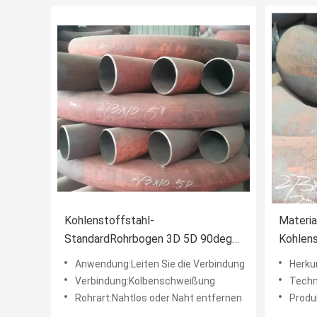
Kohlenstoffstahl-
Materi
StandardRohrbogen 3D 5D 90deg
Kohlen
GBs Buttweld auf Lager
Rohrbo
Anwendung:Leiten Sie die Verbindung
Herku
Verbindung:Kolbenschweißung
Techn
Rohrart:Nahtlos oder Naht entfernen
Produ