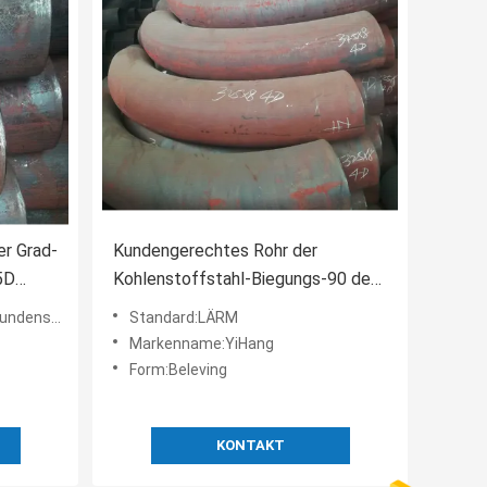
r Grad-
Kundengerechtes Rohr der
5D
Kohlenstoffstahl-Biegungs-90 des
Grad-3D 5D für Mineralölindustrie
pezifisch
Standard:LÄRM
Markenname:YiHang
Form:Beleving
KONTAKT