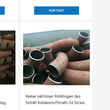
KONTAKT
Reiner nahtloser Rohrbogen des
0Deg
Sch40 Kohlenstoffstahl-3d 5d kein
nd
malendes Fitting