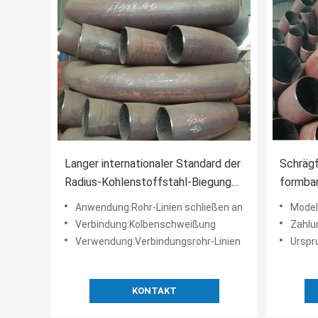
Langer internationaler Standard der
Schräg
Radius-Kohlenstoffstahl-Biegungs-
formbar
90 des Grad-2.5D 3D 5D
Asme B
Anwendung:Rohr-Linien schließen an
Modell
Verbindung:Kolbenschweißung
Zahlu
Verwendung:Verbindungsrohr-Linien
Urspr
KONTAKT