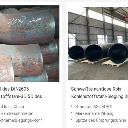
al des DIN2605
Schweißte nahtlose Rohr-
stoffstahl-3D 5D des
Kohlenstoffstahl-Biegung 
gen-90 des Grad-A234wpb
des Öl-SCH40 Fitting 1/2-4
nftsort:China
Standard:ASTM API
iken:Geschmiedet
Markenname:YiHang
ktname:Biegungs-Rohr
Spitze des Ursprungs:China