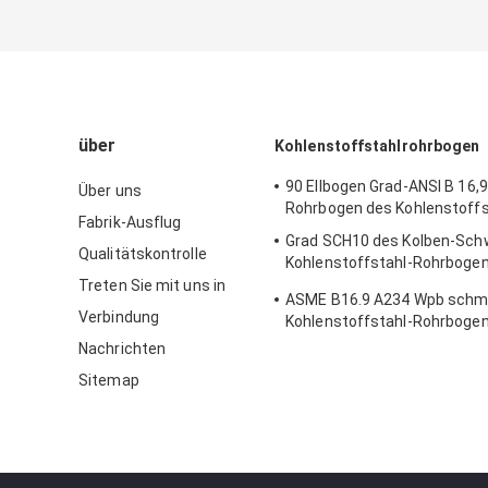
über
Kohlenstoffstahlrohrbogen
90 Ellbogen Grad-ANSI B 16,9
Über uns
Rohrbogen des Kohlenstoffs
Fabrik-Ausflug
Grad SCH10 des Kolben-Sch
Qualitätskontrolle
Kohlenstoffstahl-Rohrbogen
Radius-45
Treten Sie mit uns in
ASME B16.9 A234 Wpb schm
Verbindung
Kohlenstoffstahl-Rohrbogen
Nachrichten
Sitemap