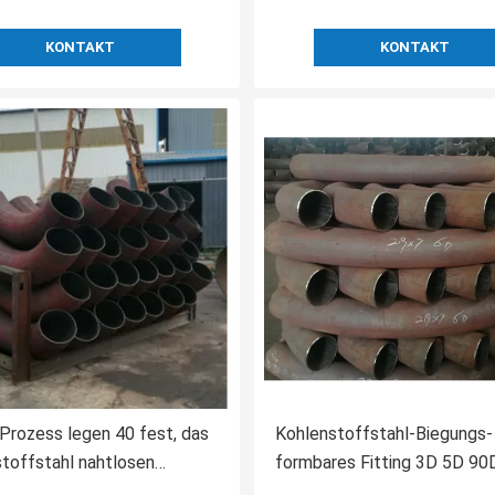
KONTAKT
KONTAKT
Prozess legen 40 fest, das
Kohlenstoffstahl-Biegungs-
toffstahl nahtlosen
formbares Fitting 3D 5D 9
rd A234 WPB GB verbiegt
Astm A234 Wpb nicht roste