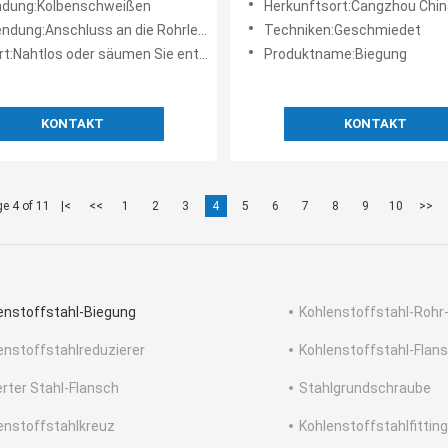
ndung:Kolbenschweißen
Herkunftsort:Cangzhou Chin
dung:Anschluss an die Rohrleitung
Techniken:Geschmiedet
t:Nahtlos oder säumen Sie entfernt
Produktname:Biegung
KONTAKT
KONTAKT
e 4 of 11
|<
<<
1
2
3
4
5
6
7
8
9
10
>>
enstoffstahl-Biegung
Kohlenstoffstahl-Rohr
enstoffstahlreduzierer
Kohlenstoffstahl-Flan
erter Stahl-Flansch
Stahlgrundschraube
enstoffstahlkreuz
Kohlenstoffstahlfitting