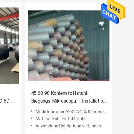
45 60 90 Kohlenstoffstahl-
3D 5D
Biegungs-Mikroauspuff-Installation
8inch
des Grad-A234 A420 3D 5D
Modellnummer:A234 A420, Kundenspezifisch
Material:Kohlenstoffstahl
Anwendung:Rohrleitung verbinden