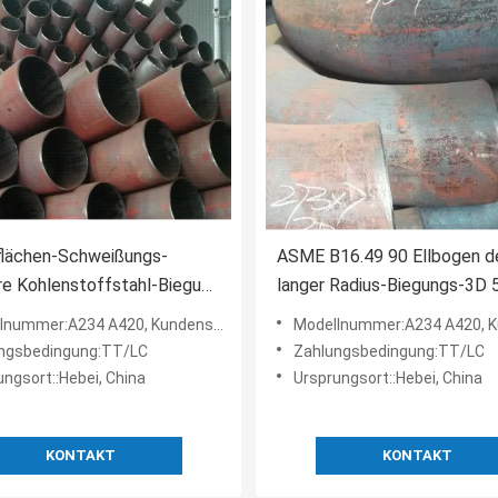
flächen-Schweißungs-
ASME B16.49 90 Ellbogen de
e Kohlenstoffstahl-Biegung
langer Radius-Biegungs-3D 
16.49 3D 5D kundengerecht
Vielzweck
nummer:A234 A420, Kundenspezifisch
Modellnummer:A234 A420, Kundens
ngsbedingung:TT/LC
Zahlungsbedingung:TT/LC
ungsort::Hebei, China
Ursprungsort::Hebei, China
KONTAKT
KONTAKT