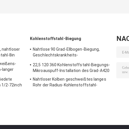
NA
Kohlenstoffstahl-Biegung
, nahtloser
Nahtlose 90 Grad-Ellbogen-Biegung,
tahl-8in
Geschlechtskrankheits-
Kohlenstoffstahl-Rohr-Biegungen
weißens-
22,5 120 360 Kohlenstoffstahl-Biegungs-
-langer
Mikroauspuff-Installation des Grad-A420
iedete
Nahtloser Kolben geschweißtes langes
 1/2-72inch
Rohr der Radius-Kohlenstoffstahl-
Biegungs-90 des Grad-2.5D